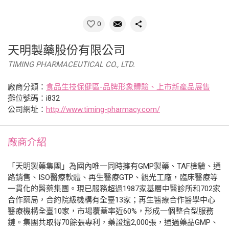
0
天明製藥股份有限公司
TIMING PHARMACEUTICAL CO., LTD.
廠商分類：
食品生技保健區-品牌形象體驗、上市新產品展售
攤位號碼：i832
公司網址：
http://www.timing-pharmacy.com/
廠商介紹
「天明製藥集團」為國內唯一同時擁有GMP製藥、TAF檢驗、通
路銷售、ISO醫療軟體、再生醫療GTP、觀光工廠，臨床醫療等
一貫化的醫藥集團。現已服務超過1987家基層中醫診所和702家
合作藥局，合約院級機構有全臺13家；再生醫療合作醫學中心
醫療機構全臺10家，市場覆蓋率近60%，形成一個整合型服務
鏈。集團共取得70餘張專利，藥證逾2,000張，通過藥品GMP、