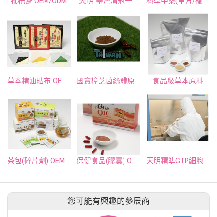
枇杷膏 OEM/ODM
“天明”臺灣清冠一號濃縮顆粒
科學中藥(單方/複方/錠劑等)
草本精油貼布 OEM/ODM
國寶樟芝菌絲體原料
食品級草本原料
茶包(碎片劑) OEM/ODM
保健食品(膠囊) OEM/ODM
天明精準GTP細胞製備中心 | 再生醫療技術、委託製造服務
您可能有興趣的參展商