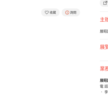
收藏
詢問
主
展昭
展
業
展昭
電 
． 