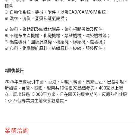
輔料
※ 自動化系統、機械、附件，以及CAD/CAM/CIM系統；
※ 洗衣、洗熨、蒸熨及蒸氣設備；
※ 染料、染助劑及紡織化學品、染料相關設備及配件
※ 不織布生產機械、化纖機械、漿紗機械、漂染機械等；
※ 編織機械：圓編針織機、橫編機、經編機、織襪機；
※ 布料、化學纖維原料、紡織原料、紗線、服裝配件。
z
展後報告
2025年展會吸引中國、香港、印度、韓國、馬來西亞、巴基斯坦、
新加坡、台灣、泰國、越南共10個國家.熱烈參與，400家以上廠
商，展出超過15,000平方米，且在四天的展會期間，反應熱烈共吸
17,577個專業買主前來參觀購買。
業務洽詢