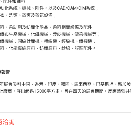
、配件和輔料
自動化系統、機械、附件，以及CAD/CAM/CIM系統；
洗衣、洗熨、蒸熨及蒸氣設備；
染料、染助劑及紡織化學品、染料相關設備及配件
不織布生產機械、化纖機械、漿紗機械、漂染機械等；
編織機械：圓編針織機、橫編機、經編機、織襪機；
布料、化學纖維原料、紡織原料、紗線、服裝配件。
後報告
25年展會吸引中國、香港、印度、韓國、馬來西亞、巴基斯坦、新加坡、
上廠商，展出超過15,000平方米，且在四天的展會期間，反應熱烈共吸
務洽詢