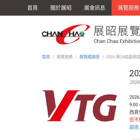
首頁
關於展昭
展會訊息
展覽服務
首頁
/
展覽服務
/
展覽檔期表
/
2026 第24屆越
2
2026 
2026
9:0
西貢會展
恕不
越南