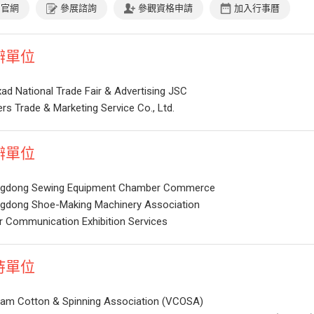
官網
參展諮詢
參觀資格申請
加入行事曆
辦單位
ad National Trade Fair & Advertising JSC
rs Trade & Marketing Service Co., Ltd.
辦單位
gdong Sewing Equipment Chamber Commerce
gdong Shoe-Making Machinery Association
r Communication Exhibition Services
持單位
nam Cotton & Spinning Association (VCOSA)