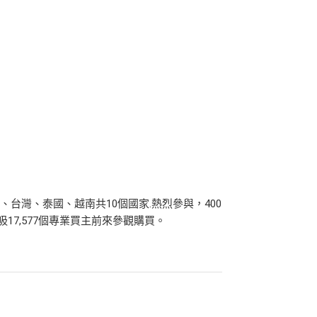
台灣、泰國、越南共10個國家.熱烈參與，400
17,577個專業買主前來參觀購買。