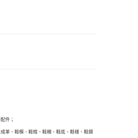
)
；
零配件；
合成革、鞋模、鞋楦、鞋襯、鞋底、鞋樣、鞋類