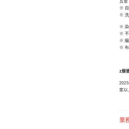
五金
※ 
※ 
※ 
※ 
※ 
※ 
z
展
20
家以
業