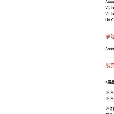
Asso
Viet
Viet
Ho C
承
Chan 
展
z
展
※ 
※ 
※ 