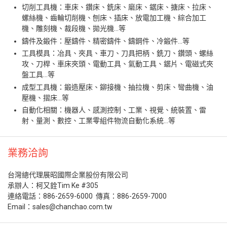
切削工具機：車床、鑽床、銑床、磨床、鋸床、搪床、拉床、
螺絲機、齒輪切削機、刨床、插床、放電加工機、綜合加工
機、雕刻機、裁段機、拋光機…等
鑄件及鍛件：壓鑄件、精密鑄件、鑄鋼件、冷鍛件…等
工具模具：冶具、夾具、車刀、刀具把柄、銑刀、鑽頭、螺絲
攻、刀桿、車床夾頭、電動工具、氣動工具、鋸片、電磁式夾
盤工具…等
成型工具機：鍛造壓床、鉚接機、抽拉機、剪床、彎曲機、油
壓機、摺床…等
自動化相關：機器人、感測控制、工業、視覺、統裝置、雷
射、量測、數控、工業零組件物流自動化系統…等
業務洽詢
台灣總代理展昭國際企業股份有限公司
承辦人：柯又銓Tim Ke #305
連絡電話：886-2659-6000 傳真：886-2659-7000
Email：sales@chanchao.com.tw