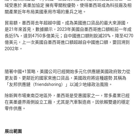
域受惠於 美墨加協定 擁有零關稅優勢，使得墨西哥成為科技廠及相
關產業近年布局美國車用市場的重兵之地。
貿易額，墨西哥去年超越中國，成為美國進口貨品的最大來源國，
是21年來首見，數據顯示，2023年美國自墨西哥進口額較前一年成
長近5%，達到4750多億美元；自中國進口額則銳減20%，降至4270
億美元，上一次美國自墨西哥進口額超越自中國進口額，要回溯到
2002年。
隨著中國+1策略，美國公司已經開始多元化供應鏈美國政府致力從
更友善、更鄰近的國家來進口貨品，美國政府將這種趨勢 其稱為
「友邦供應鏈（friendshoring）」以減少地緣政治風險。
除新興市場東南亞地區外，墨西哥是受惠國家之一，眾多產業已經
在美墨邊界兩側設立工廠，尤其是汽車製造商，因依賴雙邊的穩定
零件供應。
展出範圍