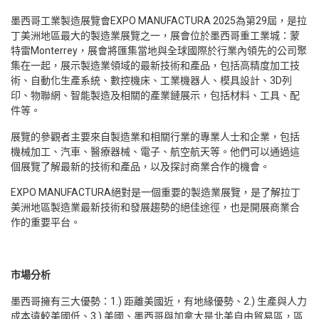
墨西哥工業製造展覽會EXPO MANUFACTURA 2025為第29屆，是拉
丁美洲地區最大的製造業展覽之一，展會位於墨西哥重工業城：蒙
特雷Monterrey，展會將匯集當地與全球國際於行業內領先的公司聚
集在一起，展示製造業領域的最新技術和產品，包括高精度加工技
術、自動化生產系統、數控機床、工業機器人、模具設計、3D列
印、物聯網、智能製造及相關的產業鏈展示，包括材料、工具、配
件等。
展覽的參觀者主要來自製造業和相關行業的專業人士和企業，包括
機械加工、汽車、醫療器械、電子、航空航天等。他們可以通過這
個展覽了解最新的技術和產品，以及探討商業合作的機會。
EXPO MANUFACTURA絕對是一個重要的製造業展覽，是了解拉丁
美洲地區製造業最新技術和發展趨勢的絕佳途徑，也是開展商業合
作的重要平台。
市場分析
墨西哥擁有三大優勢：1.) 距離美國近，有地緣優勢、2.) 生產與人力
成本遠較美國低、3.) 美國、墨西哥與加拿大是北美自由貿易區，區