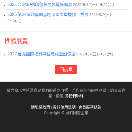
2026 台灣3D列印暨積層製造設備展
2026/8/19(三) - 8/22(六)
2026 第24屆越南胡志明市國際塑橡膠工業展
2026/9/9(三) -
9/12(六)
推薦展覽
2027 台北國際模具暨智慧成型設備展
2027/8/4(三) - 8/7(六)
回前頁
致力追求客戶滿意是我們的首要目標，若您有任何服務品質上的寶貴意
見，歡迎
與我們聯絡
隱私權政策
|
資料使用聲明
|
會員服務條款
Copyright © 展昭國際企業