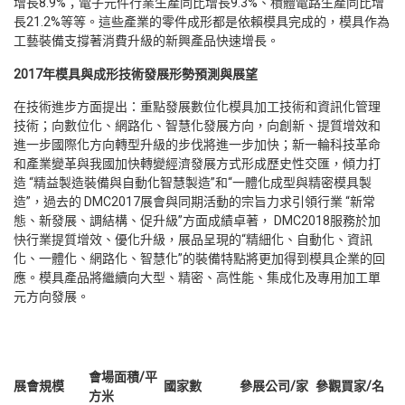
增長8.9%；電子元件行業生產同比增長9.3%、積體電路生產同比增
長21.2%等等。這些產業的零件成形都是依賴模具完成的，模具作為
工藝裝備支撐著消費升級的新興產品快速增長。
2017
年模具與成形技術發展形勢預測與展望
在技術進步方面提出：重點發展數位化模具加工技術和資訊化管理
技術；向數位化、網路化、智慧化發展方向，向創新、提質增效和
進一步國際化方向轉型升級的步伐將進一步加快；新一輪科技革命
和產業變革與我國加快轉變經濟發展方式形成歷史性交匯，傾力打
造 “精益製造裝備與自動化智慧製造”和“一體化成型與精密模具製
造”，過去的 DMC2017展會與同期活動的宗旨力求引領行業 “新常
態、新發展、調結構、促升級”方面成績卓著， DMC2018服務於加
快行業提質增效、優化升級，展品呈現的“精細化、自動化、資訊
化、一體化、網路化、智慧化”的裝備特點將更加得到模具企業的回
應。模具產品將繼續向大型、精密、高性能、集成化及專用加工單
元方向發展。
會場面積
/
平
展會規模
國家數
參展公司
/
家
參觀買家
/
名
方米