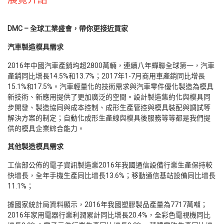
DMC –
全球工業盛會
，
帶你更接近買家
汽車製造模具需求
2016年中國汽車產銷均超2800萬輛，連續八年蟬聯全球第一，汽車
產銷同比增長14.5%和13.7%；2017年1-7月商用車產銷同比增長
15.1%和17.5%。汽車輕量化的技術需求與汽車零件優化製造為模具
新技術、新應用提供了更加廣泛的空間。設計製造集約化與模具同
步開發、製造協同與成本控制、成形生產管控與模具裝配與調試等
解決方案的制定；自動化成形生產線與模具後服務等等都是我們提
供的模具企業綜合能力。
其他製造模具需求
工信部公佈的電子資訊製造業2016年我國通信設備行業生產保持較
快增長，全年手機生產同比增長13.6%；移動通信基站設備同比增長
11.1%；
據國家統計局資料顯示，2016年我國塑膠製品產量為7717萬噸；
2016年家用電器行業利潤累計同比增長20.4%，全彩色電視機同比