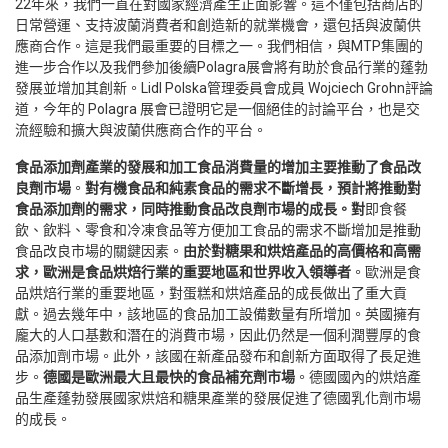
22年來，我們一直在對國家經濟產生正面影響。這不僅包括商店的
日常營運、支持波蘭消費者和創造新的就業機會，還包括與波蘭供
應商合作。這是我們最重要的目標之一。我們相信，與MTP集團的
進一步合作以及我們參加後續Polagra展會將有助於食品行業的蓬勃
發展並增加其創新。Lidl Polska管理委員會成員 Wojciech Grohn評論
道，今年的 Polagra 展會已證明它是一個絕佳的討論平台，也是交
流經驗和擴大與波蘭供應商合作的平台。
食品添加劑產業的發展和加工食品消費量的增加主要推動了食品改
良劑市場
。
對有機食品和純素食品的需求不斷增長，預計將推動對
食品添加劑的需求，同時推動食品改良劑市場的成長。對
即食餐
飲、飲料、零食和冷凍食品等方便加工食品的需求不斷增加是推動
食品改良市場的關鍵因素。
由於對糖果和烘焙產品的高價格和高需
求，歐洲是食品烘焙行業的重要地區和世界收入領導者
。歐洲是食
品烘焙行業的重要地區，對蛋糕和烘焙產品的成長做出了重大貢
獻。過去幾年中，該地區的食品加工設備數量有所增加。英國擁有
龐大的人口基數和潛在的消費市場，因此仍然是一個利潤豐厚的食
品添加劑市場。此外，該國在新產品發布和創新方面取得了長足進
步。
德國是歐洲最大且最快的食品補充劑市場
。德國國內的烘焙產
品生產蓬勃發展國家烘焙和糖果產業的發展促進了德國乳化劑市場
的成長。