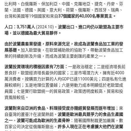
比利時、白俄羅斯、保加利亞、中國、克羅地亞、捷克、丹麥、芬
蘭、法國、德國、英國、意大利、荷蘭、俄羅斯、西班牙、瑞典、
台灣和美國等19個國家和來自
37
個國家的
40,000
名專業買主。
人口：
3,751
萬人
(2024.10)。
波蘭出口、進口均仍以歐盟為主要市
場，並以德國為最大貿易夥伴。
由於波蘭農畜業發達，原料來源充足，故成為波蘭食品加工業的發
展基礎。
加入歐盟後，在歐盟補助款的協助下，帶動波蘭食品加工
業的持續創新及升級，而成為波蘭主要創匯的產業之一。
波蘭投資環境的積極因素有
7
方面：
一是政治穩定；二是經濟增長前
景良好，歐盟經濟增長最快的國家；三是市場潛力大，擁有近4000
萬消費者，按購買力計算的人均GDP已達11000美元；四是私有化進
展較順利；五是地理位置優越；六是勞動力成本明顯低於老歐盟成
員國；七是實行歐盟統一的貿易政策，政策透明度較高，貿易和投
資風險較低。
波蘭對來自亞洲的食品、料理接受度亦隨經貿發展而逐年增加
；來
自臺灣的蘆薈汁在波蘭熱銷。
波蘭是歐洲最具競爭力的食品生產國
之一
。
波蘭可能成為歐洲的生產骨幹
：隨著國際制裁更加嚴厲，數
百家公司決定從俄羅斯撤出。
許多人現在正在考慮擴大他們在波蘭