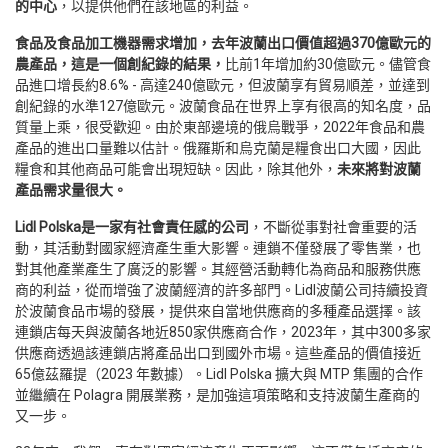
的中心
，以提供他們在該地區的利益。
食品及食品加工機器需求增加
，去年波蘭出口價值超過370億歐元的
農產品，這是一個創紀錄的結果，
比前1年增加約30億歐元。儘管食
品進口增長約8.6% - 高達240億歐元，但波蘭享有貿易順差，並達到
創紀錄的水準127億歐元。波蘭食品在世界上享有很高的知名度，品
質量上乘，很受歡迎。由於東部邊境的俄烏戰爭，2022年食品和農
產品的進出口量難以估計。俄羅斯和烏克蘭是糧食出口大國，因此
糧食和其他商品可能會出現短缺。因此，除其他外，
未來將對波蘭
產品需求量很大。
Lidl Polska
是一家有社會責任感的公司
，不斷從事對社會重要的活
動，其活動對國家經濟產生重大影響。連鎖不僅發展了零售業，也
對其他產業產生了廣泛的影響。其經營活動轉化為商品和服務供應
商的利益，從而增強了波蘭經濟的許多部門。Lidl波蘭公司持續投資
於波蘭食品市場的發展，提供來自當地供應商的多種產品選擇。該
連鎖店每天與波蘭各地近850家供應商合作，2023年，其中300多家
供應商透過該連鎖店將產品出口到國外市場。這些產品的價值接近
65億茲羅提（2023 年數據）。Lidl Polska 擴大與 MTP 集團的合作
並繼續在 Polagra 開展業務，是加強這項策略和支持波蘭生產商的
又一步。