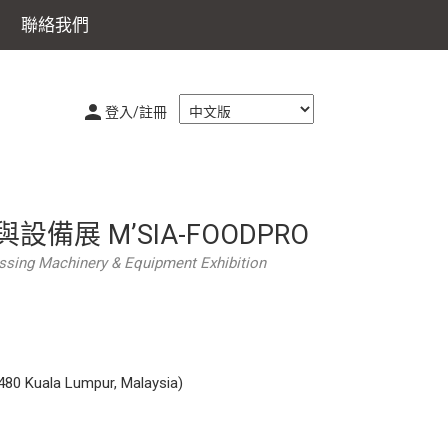
聯絡我們
登入/註冊
備展 M’SIA-FOODPRO
essing Machinery & Equipment Exhibition
Kuala Lumpur, Malaysia)