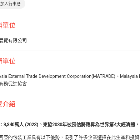
加入行事曆
辦單位
展覽有限公司
辦單位
ysia External Trade Development Corporation(MATRADE)、Malaysi
商務促進協會
覽介紹
：
3,340
萬人
(2023)
。東協
2030
年被預估將躍昇為世界第
4
大經濟體，
西亞的包裝工業具有以下優勢，吸引了許多企業選擇在此生產和投資