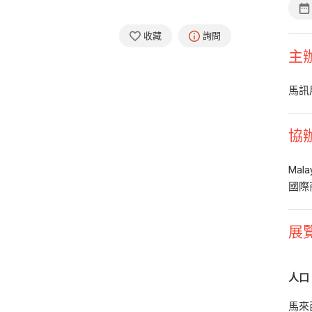
收藏
詢問
主
馬訊
協
Mala
國際
展
人口
馬來