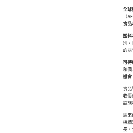
全球
（A
食品
塑料
別。
的競
可持
和個
機會
食品
收優
設施
馬來
棕櫚
長，