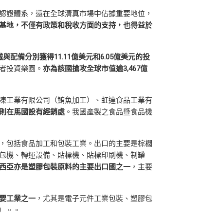
認證體系，還在全球清真市場中佔據重要地位，
基地，不僅有政策和稅收方面的支持，也得益於
械與配備分別獲得
11.11
億美元和
6.05
億美元的投
者投資樂園。
亦為該國搶攻全球市值逾
3,467
億
凍工業有限公司（鮪魚加工）、虹達食品工業有
則在馬國設有經銷處
。我國產製之食品暨食品機
，包括食品加工和包裝工業。出口的主要是棕櫚
包機、轉運設備、貼標機、貼標印刷機、制罐
西亞亦是塑膠包裝原料的主要出口國之一
，主要
要工業之一
，尤其是電子元件工業包裝、塑膠包
元）。。