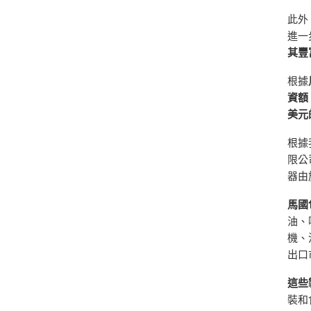
此外
進一
其豐
根據
資額
美元
根據
限公
器由
馬國
油、
機、
出口
這些
裝和