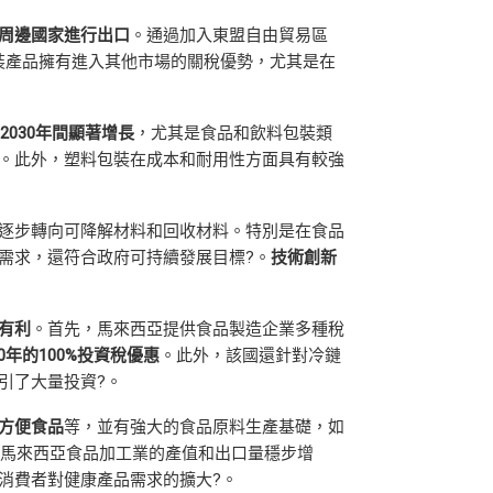
周邊國家進行出口
。通過加入東盟自由貿易區
包裝產品擁有進入其他市場的關稅優勢，尤其是在
至
2030
年間顯著增長
，尤其是食品和飲料包裝類
。此外，塑料包裝在成本和耐用性方面具有較強
逐步轉向可降解材料和回收材料。特別是在食品
需求，還符合政府可持續發展目標?。
技術創新
有利
。首先，馬來西亞提供食品製造企業多種稅
0
年的
100%
投資稅優惠
。此外，該國還針對冷鏈
引了大量投資?。
方便食品
等，並有強大的食品原料生產基礎，如
，馬來西亞食品加工業的產值和出口量穩步增
消費者對健康產品需求的擴大?。