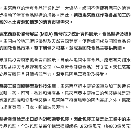
，馬來西亞的清真食品行業也是一大優勢，該國不僅擁有完善的清真
步推動了清真食品製造的增長。因此，
選擇馬來西亞作為食品加工的
富的本土資源和穩定的清真市場需求。
馬來西亞投資發展局
(MIDA)
新發布之統計資料顯示，食品製造及機
。馬國由於地理環境優越及天然資源豐富，使得該國成為國際食品業
的回教食品市場，奠下穩健之根基，並成為回教食品主要供應國。
我旅馬投資廠商協會資料顯示，目前在馬國生產食品之廠商有宏翔冷
司及益達興食品廠有限公司（生產素食健康食品）等３家
。天仁茗茶
於品質較佳且具價格競爭力，深受馬國民眾喜愛及接受。
包裝工業面臨轉型為科技生產
：馬來西亞把主要資源轉為加工製造業
咖啡、茶、可可、香料和海產品。馬來西亞主要進口的包裝機械是裹
泡罩包裝機和條形包裝機。馬國除了擁有強穩的國內產能之外，
馬來
市場有英國、日本、新加坡與澳洲。
製造業無論是出口或內銷都需要包裝，因此包裝工業是此工業中的主
食品包裝。全球包裝業每年總營運額超過1,850億馬元（約600億美