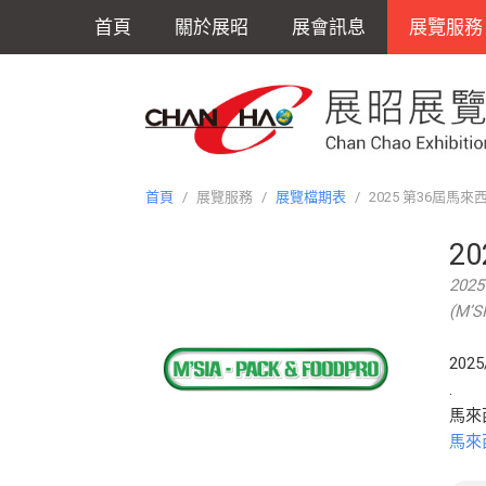
首頁
關於展昭
展會訊息
展覽服務
首頁
/
展覽服務
/
展覽檔期表
/
2025 第36屆馬來
2
2025
(M’S
2025
.
馬來西亞
馬來