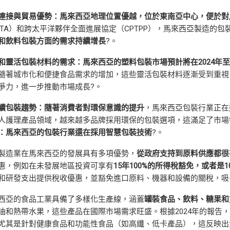
連接與貿易優勢：馬來西亞地理位置優越，位於東南亞中心，便於對
FTA）和跨太平洋夥伴全面進展協定（CPTPP），馬來西亞製造的
和飲料包裝方面的需求持續增長
?。
和靈活包裝材料的需求：馬來西亞的塑料包裝市場預計將在
2024
年
隨著城市化和便捷食品需求的增加，這些靈活包裝材料逐漸受到重視
爭力，進一步推動市場成長?。
續包裝趨勢：隨著消費者對環保意識的提升
，馬來西亞包裝行業正在
人護理產品領域，越來越多品牌採用環保的包裝選項，這滿足了市場
：馬來西亞的包裝行業還在採用智慧包裝技術
?。
製造業在馬來西亞的發展具有多項優勢，
從政府支持到原料供應都很
惠，例如在未發展地區投資可享有
15
年
100%
的所得稅豁免，或者是
1
和研發支出提供稅收優惠，並豁免進口原料、機器和設備的關稅，吸
西亞的食品工業具備了多樣化生產線，涵蓋
罐裝食品、飲料、糖果和
油和熱帶水果，這些產品在國際市場需求旺盛。根據2024年的報告
尤其是針對健康食品和功能性食品（如高纖、低卡產品），這反映出