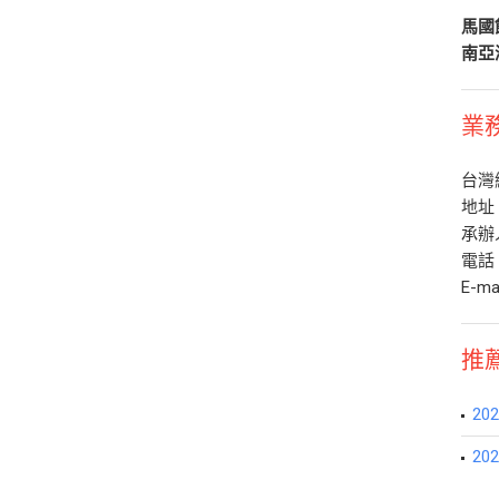
馬國
南亞
業
台灣
地址
承辦人
電話：
E-ma
推
2
2