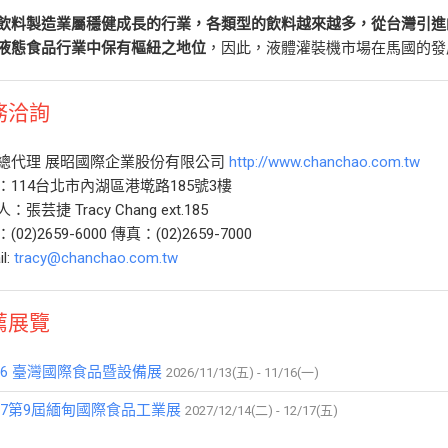
飲料製造業屬穩健成長的行業，各類型的飲料越來越多，從台灣引進
液態食品行業中保有樞紐之地位
，因此，液體灌裝機市場在馬國的發
務洽詢
總代理 展昭國際企業股份有限公司
http://www.chanchao.com.tw
：114台北市內湖區港墘路185號3樓
：張芸捷 Tracy Chang ext.185
(02)2659-6000 傳真：(02)2659-7000
il:
tracy@chanchao.com.tw
薦展覽
026 臺灣國際食品暨設備展
2026/11/13(五) - 11/16(一)
027第9屆緬甸國際食品工業展
2027/12/14(二) - 12/17(五)