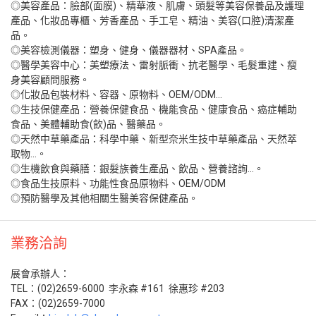
◎美容產品：臉部(面膜)、精華液、肌膚、頭髮等美容保養品及護理
產品、化妝品專櫃、芳香產品、手工皂、精油、美容(口腔)清潔產
品。
◎美容檢測儀器：塑身、健身、儀器器材、SPA產品。
◎醫學美容中心：美塑療法、雷射脈衝、抗老醫學、毛髮重建、瘦
身美容顧問服務。
◎化妝品包裝材料、容器、原物料、OEM/ODM…
◎生技保健產品：營養保健食品、機能食品、健康食品、癌症輔助
食品、美體輔助食(飲)品、醫藥品。
◎天然中草藥產品：科學中藥、新型奈米生技中草藥產品、天然萃
取物…。
◎生機飲食與藥膳：銀髮族養生產品、飲品、營養諮詢…。
◎食品生技原料、功能性食品原物料、OEM/ODM
◎預防醫學及其他相關生醫美容保健產品。
業務洽詢
展會承辦人：
TEL：(02)2659-6000 李永森 #161 徐惠珍 #203
FAX：(02)2659-7000