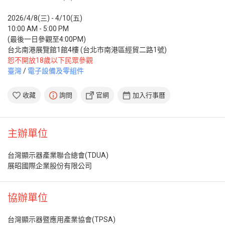
2026/4/8(三) - 4/10(五)
10:00 AM - 5:00 PM
(最後一日參觀至4:00PM)
台北南港展覽館1館4樓 (台北市南港區經貿二路1號)
恕不開放18歲以下民眾參觀
臺灣
/
電子設備及零組件
收藏
詢問
官網
加入行事曆
主辦單位
台灣顯示器產業聯合總會(TDUA)
展昭國際企業股份有限公司
協辦單位
台灣顯示器暨應用產業協會(TPSA)