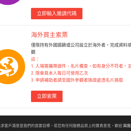
立即輸入邀請代碼
海外買主索票
僅限持有外國國籍或公司設立於海外者，完成資料填寫
觀
註：
1. 入場需攜帶證件、名片備查，如有身分不符者，
2. 限會員本人每日可使用乙次
3. 申請補助者請至國外參觀者換證處憑名片換取
立即索票
追求客戶滿意是我們的首要目標，若您有任何服務品質上的寶貴意見，歡迎
與我