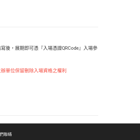
後，展期即可憑『入場憑證QRCode』入場參
主辦單位保留刪除入場資格之權利
們聯絡