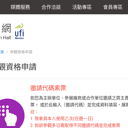
媒體服務
合作洽談
活動專區
會員專區
品展
/
參觀資格申請
觀資格申請
邀請代碼索票
如您為主辦單位、參展廠商或合作單位邀請之買主
票。 或於此輸入〔邀請代碼〕並完成資料填寫，展期
註：
1. 限會員本人使用乙次(任選一日)
2. 如欲參觀多日需取得不同邀請代碼並完成索票