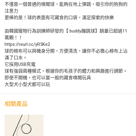
不僅是一個普通的嗅聞球，能夠在地上彈跳，吸引你的狗狗的
注意力
更棒的是！球的表面有可藏食的口袋，滿足探索的快樂
由韓國寵物行為訓練師研發的【 buddy蹦跳球】銷量已超過11
萬顆！！
https://reurl.cc/yR5Ke2
球的棉布可以與機身分開，方便清洗，讓你不必擔心棉布上沾
滿了口水。
它採用USB充電
球有強弱兩種模式，根據你的毛孩子的體力和興趣進行調節。
即使不開機，也可以當一般的藏食嗅聞玩具
大型犬小型犬都可以玩
相關產品