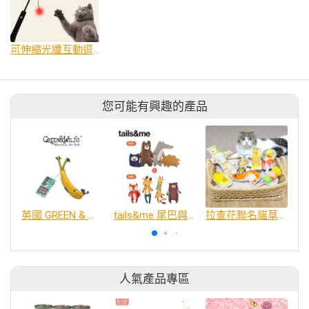
可伸縮光纖互動逗貓棒（太陽能＋Type-C 充電）
您可能有興趣的產品
英國 GREEN & WILDS 天然黃麻製犬用啃咬玩具 - 香蕉
tails&me 尾巴與我｜狗狗玩具遊戲組合 歡樂時光
拉查花聯名貓草包
人氣產品專區