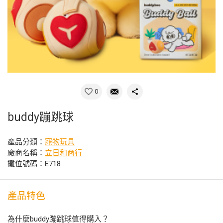
0
buddy蹦跳球
產品分類：
寵物玩具
廠商名稱：
立日和商行
攤位號碼：E718
產品特色
為什麼buddy蹦跳球值得購入？