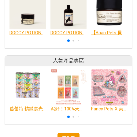
DOGGY POTION 天然肉球護掌膏
DOGGY POTION Lullaby 犬用天然寶寶香洗毛精
【Baan Pets 貝恩寵物】肉球修護霜 50g（人寵皆可使用）
人氣產品專區
葛蕾特 精緻食光 主食貓罐、貓餐包
泥好！100%天然營養蔬果肉泥
Fancy Pets X 美樂蒂 百變造型寵物睡床墊