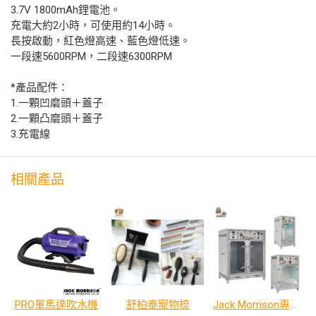
3.7V 1800mAh鋰電池。
充電大約2小時，可使用約14小時。
長按啟動，紅色燈高速、藍色燈低速。
一段速5600RPM，二段速6300RPM
*產品配件：
1.一顆凹磨頭＋蓋子
2.一顆凸磨頭＋蓋子
3.充電線
相關產品
PRO單馬達吹水機
舒柏泰寵物梳
Jack Morrison專業寵物烘箱