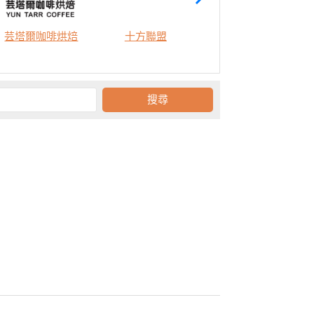
芸塔爾咖啡烘焙
十方聯盟
青農新時代