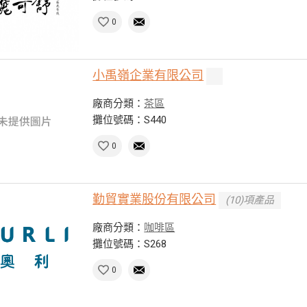
0
小禹嶺企業有限公司
廠商分類：
茶區
攤位號碼：S440
0
勤貿實業股份有限公司
(10)項產品
廠商分類：
咖啡區
攤位號碼：S268
0