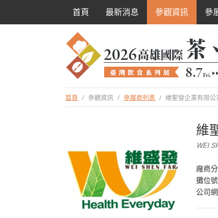
首頁
最新消息
參觀資訊
參
首頁
/
參觀資訊
/
參展商列表
/
維聖發企業有限公
維
WEI S
廠商
攤位號
公司