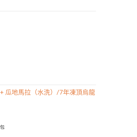
杯
+ 瓜地馬拉（水洗）/7年凍頂烏龍
0包