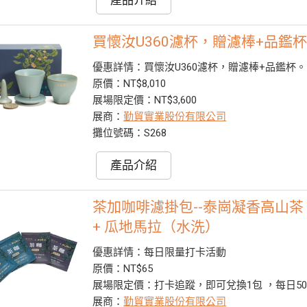
買懷汝U360濾杯，贈濾棒+品鑑
優惠詳情：買懷汝U360濾杯，贈濾棒+品鑑杯。
原價：NT$8,010
展場限定價：NT$3,600
展商：
勤貿實業股份有限公司
攤位號碼：S268
產品介紹
茶加咖啡濾掛包--泰崗凝香高山茶 
+ 瓜地馬拉（水洗）
優惠詳情：每日限量打卡活動
原價：NT$65
展場限定價：打卡追蹤，即可兌換1包 ，每日5
展商：
勤貿實業股份有限公司