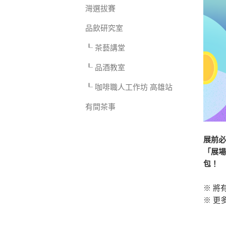
灣選拔賽
品飲研究室
┖ 茶藝講堂
┖ 品酒教室
┖ 咖啡職人工作坊 高雄站
有間茶事
展前
「展場
包！
※ 將
※ 更