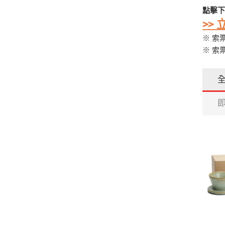
點擊下
>>
※ 索
※ 索
全
即