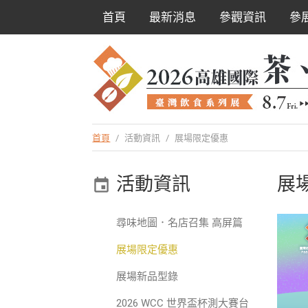
首頁
最新消息
參觀資訊
參
首頁
/
活動資訊
/
展場限定優惠
活動資訊
展
尋味地圖．名店召集 高屏篇
展場限定優惠
展場新品型錄
2026 WCC 世界盃杯測大賽台