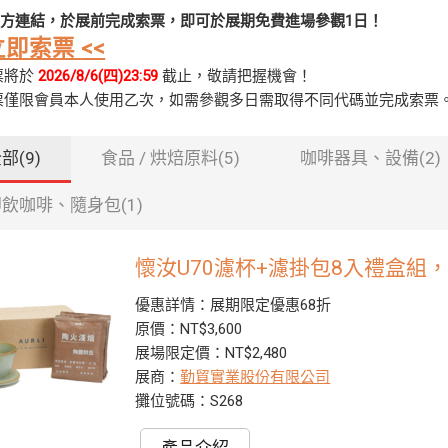
方連結，於展前完成索票，即可於展期免費進場參觀1日！
立即索票
<<
票將於
2026/8/6(四)23:59
截止，敬請把握機會！
票僅限會員本人使用乙次，如需參觀多日需取得不同代碼並完成索票
部(9)
食品 / 烘焙原料(5)
咖啡器具、設備(2)
飲咖啡、隨身包(1)
懷汝U70濾杯+濾掛包8入禮盒組
優惠詳情：展期限定優惠68折
原價：NT$3,600
展場限定價：NT$2,480
展商：
勤貿實業股份有限公司
攤位號碼：S268
產品介紹