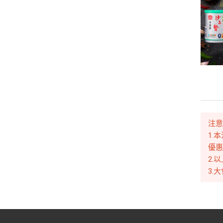
注
1.
優
2.
3.