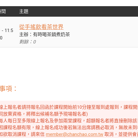
時間
主題
從手搖飲看茶世界
 - 11:5
主辦：有時喝茶鍋煮奶茶
0
剩餘：0
事項：
線上報名者請持報名回函於課程開始前10分鐘至報到處報到，課程開始
同放棄資格，將釋出候補名額予現場報名者)
每人每日至多限線上報名及參加兩堂課程，超額報名者將直接刪除該
因課程名額有限，線上報名成功後若無法出席請務必取消，無故未到
如欲取消課程，請來信
member@chanchao.com.tw
取消，並提供會