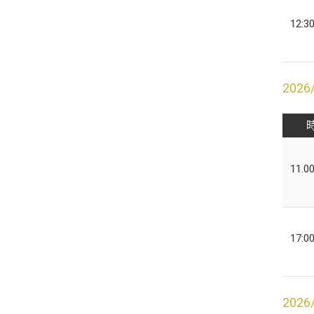
12:30
2026
11.00
17:00
2026