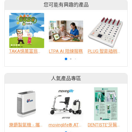
您可能有興趣的產品
TAKA憶萬富翁益智健腦APP
LTPA AI 陪練服務
PLUG 智能插梢認知訓練機
人氣產品專區
樂爵製氧機 - 攜帶型
movinglife® ATTO新世代電動代步車 經典款
DENTISTE'牙醫選極敏感牙膏、抗蛀牙膏
K