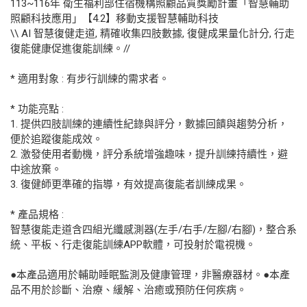
113~116年 衛生福利部住宿機構照顧品質獎勵計畫「智慧輔助
照顧科技應用」【4.2】移動支援智慧輔助科技
\\ AI 智慧復健走道, 精確收集四肢數據, 復健成果量化計分, 行走
復能健康促進復能訓練。//
* 適用對象 : 有步行訓練的需求者。
* 功能亮點 :
1. 提供四肢訓練的連續性紀錄與評分，數據回饋與趨勢分析，
便於追蹤復能成效。
2. 激發使用者動機，評分系統增強趣味，提升訓練持續性，避
中途放棄。
3. 復健師更準確的指導，有效提高復能者訓練成果。
* 產品規格 :
智慧復能走道含四組光纖感測器(左手/右手/左腳/右腳)，整合系
統、平板、行走復能訓練APP軟體，可投射於電視機。
●本產品適用於輔助睡眠監測及健康管理，非醫療器材。●本產
品不用於診斷、治療、緩解、治癒或預防任何疾病。