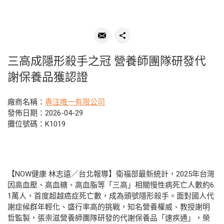
三高成隱形殺手之冠 營養師團隊研發代
謝保養品獲認證
廠商名稱：
專注唯一有限公司
發佈日期：2026-04-29
攤位號碼：K1019
【NOW健康 林志遠／台北報導】衛福部最新統計，2025年台灣
因高血壓、高血糖、高血脂等「三高」相關慢性病死亡人數約6.
1萬人，首度超越癌症死亡數，成為頭號隱形殺手。面對國人代
謝症候群年輕化、盛行率高的挑戰，知名營養權威、教授謝明
哲監製，張崇滋營養師團隊研發的代謝保養品「速疾通」，榮