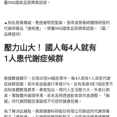
獲SNQ國家品質標章認證。
▲知名營養權威、教授謝明哲監製，張崇滋營養師團隊研發的
代謝保養品「速疾通」，榮獲SNQ國家品質標章認證。（圖／
品牌提供）
壓力山大！ 國人每4人就有
1人患代謝症候群
根據數據顯示，台灣20至64歲民眾中，每4人就有1人深受代謝
症候群困擾，其中高血脂盛行率達31%，且有高達4至7成民眾不
自知身體數值異常。專家指出，現代人生活壓力大、外食比例
高，導致體內循環停滯，若未及時透過飲食與作息調整，「無
感」的代謝問題恐演變成不可逆的健康危機。
為了解決此痛點，鼎鼎健康科研股份有限公司製造的代謝保養