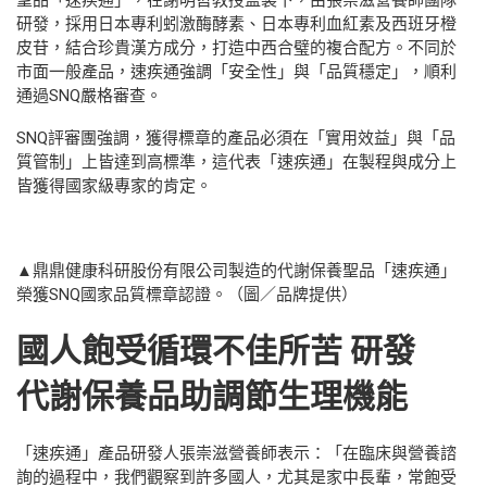
聖品「速疾通」，在謝明哲教授監製下，由張崇滋營養師團隊
研發，採用日本專利蚓激酶酵素、日本專利血紅素及西班牙橙
皮苷，結合珍貴漢方成分，打造中西合璧的複合配方。不同於
市面一般產品，速疾通強調「安全性」與「品質穩定」，順利
通過SNQ嚴格審查。
SNQ評審團強調，獲得標章的產品必須在「實用效益」與「品
質管制」上皆達到高標準，這代表「速疾通」在製程與成分上
皆獲得國家級專家的肯定。
▲鼎鼎健康科研股份有限公司製造的代謝保養聖品「速疾通」
榮獲SNQ國家品質標章認證。（圖／品牌提供）
國人飽受循環不佳所苦 研發
代謝保養品助調節生理機能
「速疾通」產品研發人張崇滋營養師表示：「在臨床與營養諮
詢的過程中，我們觀察到許多國人，尤其是家中長輩，常飽受