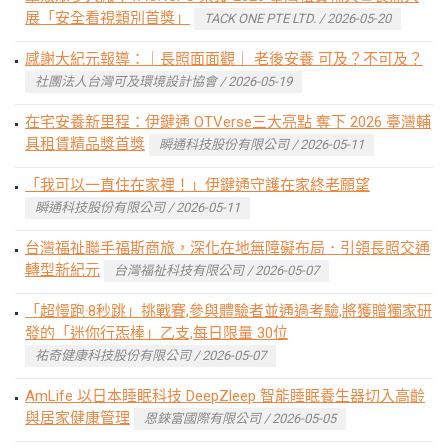
展「安全看視類別首獎」
TACK ONE PTE LTD. / 2026-05-20
感謝大紀元報導：｜長照面面觀｜ 老後安養 可及？不可及？
社團法人台灣可及環境設計協會 / 2026-05-19
在宅安養新里程：伊鍵通 OTVerse三大亮點 奪下 2026 臺灣輔
具租賃精品獎首獎
瞬通科技股份有限公司 / 2026-05-11
「我可以一直住在家裡！」伊鍵通守護在家終老願望
瞬通科技股份有限公司 / 2026-05-11
台灣福祉聯手福斯商旅，深化在地無障礙布局．引領長照交通
轉型新紀元
台灣福祉科技有限公司 / 2026-05-07
「超慢跑·8秒跳」挑戰賽,參與體驗者並通過考驗,將獲贈獨家研
發的「迷你行炁棒」乙支,每日限量 30位
祐奇健康科技股份有限公司 / 2026-05-07
AmLife 以日本睡眠科技 DeepZleep 智能睡眠養生器切入高齡
與居家健康管理
恩錸富國際有限公司 / 2026-05-05