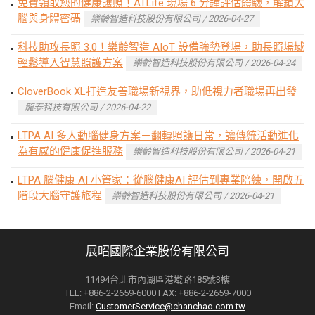
免費領取您的健康護照！ATLife 現場 6 分鐘評估體驗，解鎖大
腦與身體密碼
樂齡智造科技股份有限公司 / 2026-04-27
科技助攻長照 3.0！樂齡智造 AIoT 設備強勢登場，助長照場域
輕鬆導入智慧照護方案
樂齡智造科技股份有限公司 / 2026-04-24
CloverBook XL打造友善職場新視界，助低視力者職場再出發
龍泰科技有限公司 / 2026-04-22
LTPA AI 多人動腦健身方案－翻轉照護日常，讓傳統活動進化
為有感的健康促進服務
樂齡智造科技股份有限公司 / 2026-04-21
LTPA 腦健康 AI 小管家：從腦健康AI 評估到專業陪練，開啟五
階段大腦守護旅程
樂齡智造科技股份有限公司 / 2026-04-21
展昭國際企業股份有限公司
11494台北市內湖區港墘路185號3樓
TEL: +886-2-2659-6000 FAX: +886-2-2659-7000
Email:
CustomerService@chanchao.com.tw