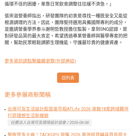
循環不佳的困擾，單靠日常飲食調整往往緩不濟急。」
張崇滋營養師指出，研發團隊的初衷是尋找一種既安全又能從
根源調理的方法。因此，團隊堅持選用具備國際專利的成分，
並邀請營養學界泰斗謝明哲教授擔任監製，拿到SNQ認證，是
對研發品質的最大肯定。希望透過專業營養師與醫學專家的把
關，幫助民眾輕鬆調節生理機能，守護最珍貴的健康資產。
更多資訊請點擊繼續瀏覽(外部連結)
回列表
更多參展商新聞稿
台灣可及生活設計館首度亮相ATLife 2026 串聯18家跨域夥伴
打造理想生活新樣貌
社團法人台灣可及環境設計協會 / 2026-06-06
擊敗眾多大廠！TACKGPS 榮獲 2026 臺灣租賃輔具暨長照大