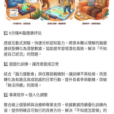
1️⃣ 6分鐘AI腦健康評估
透過互動式測驗，快速分析認知能力，將原本難以理解的腦健
康狀態轉化為清楚數據，協助提早發現潛在風險，解決「不知
道自己狀況」的問題。
2️⃣ 遊戲化訓練，讓改善變成日常
結合「腦力運動會」與任務挑戰機制，讓訓練不再枯燥，而是
轉化為有趣且具成就感的日常行動，提升長者參與動機，突破
「無法持續」的困境。
3️⃣ 專業陪伴 × 個人化調整
整合線上個管師與治療師專業支持，依據數據持續優化訓練內
容，提供明確且可執行的改善方向，解決「不知道怎麼做」的