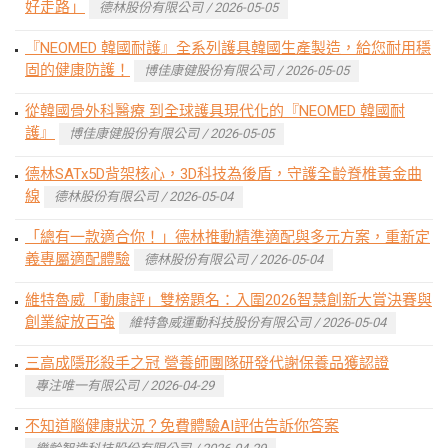
好走路」
德林股份有限公司 / 2026-05-05
『NEOMED 韓國耐護』全系列護具韓國生產製造，給您耐用穩
固的健康防護！
博佳康健股份有限公司 / 2026-05-05
從韓國骨外科醫療 到全球護具現代化的『NEOMED 韓國耐
護』
博佳康健股份有限公司 / 2026-05-05
德林SATx5D背架核心，3D科技為後盾，守護全齡脊椎黃金曲
線
德林股份有限公司 / 2026-05-04
「總有一款適合你！」德林推動精準適配與多元方案，重新定
義專屬適配體驗
德林股份有限公司 / 2026-05-04
維特魯威「動康評」雙榜題名：入圍2026智慧創新大賞決賽與
創業綻放百強
維特魯威運動科技股份有限公司 / 2026-05-04
三高成隱形殺手之冠 營養師團隊研發代謝保養品獲認證
專注唯一有限公司 / 2026-04-29
不知道腦健康狀況？免費體驗AI評估告訴你答案