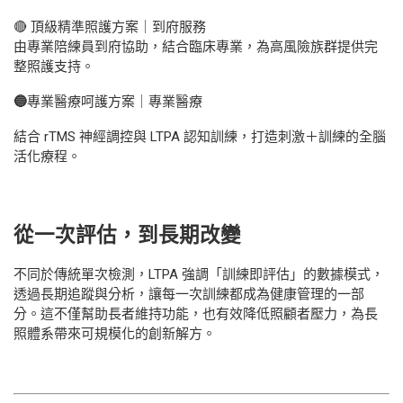
🔴 頂級精準照護方案｜到府服務
由專業陪練員到府協助，結合臨床專業，為高風險族群提供完
整照護支持。
🔵
專業醫療呵護方案｜專業醫療
結合 rTMS 神經調控與 LTPA 認知訓練，打造刺激＋訓練的全腦
活化療程。
從一次評估，到長期改變
不同於傳統單次檢測，LTPA 強調「訓練即評估」的數據模式，
透過長期追蹤與分析，讓每一次訓練都成為健康管理的一部
分。這不僅幫助長者維持功能，也有效降低照顧者壓力，為長
照體系帶來可規模化的創新解方。