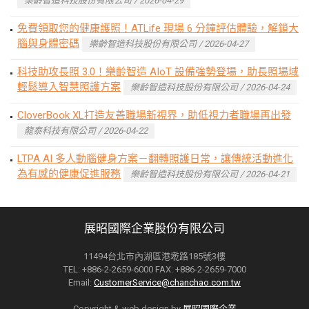
樂齡智造科技股份有限公司 / 2026-04-29
免費領取您的健康護照！ATLife 現場 6 分鐘評估體驗，解鎖大
腦與身體密碼
樂齡智造科技股份有限公司 / 2026-04-27
科技助攻長照 3.0！樂齡智造 AIoT 設備強勢登場，助長照場域
輕鬆導入智慧照護方案
樂齡智造科技股份有限公司 / 2026-04-24
CloverBook XL打造友善職場新視界，助低視力者職場再出發
龍泰科技有限公司 / 2026-04-22
LTPA AI 多人動腦健身方案－翻轉照護日常，讓傳統活動進化
為有感的健康促進服務
樂齡智造科技股份有限公司 / 2026-04-21
展昭國際企業股份有限公司
11494台北市內湖區港墘路185號3樓
TEL: +886-2-2659-6000 FAX: +886-2-2659-7000
Email:
CustomerService@chanchao.com.tw
Copyright & web design by
展昭國際企業