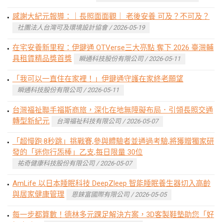
感謝大紀元報導：｜長照面面觀｜ 老後安養 可及？不可及？
社團法人台灣可及環境設計協會 / 2026-05-19
在宅安養新里程：伊鍵通 OTVerse三大亮點 奪下 2026 臺灣輔
具租賃精品獎首獎
瞬通科技股份有限公司 / 2026-05-11
「我可以一直住在家裡！」伊鍵通守護在家終老願望
瞬通科技股份有限公司 / 2026-05-11
台灣福祉聯手福斯商旅，深化在地無障礙布局．引領長照交通
轉型新紀元
台灣福祉科技有限公司 / 2026-05-07
「超慢跑·8秒跳」挑戰賽,參與體驗者並通過考驗,將獲贈獨家研
發的「迷你行炁棒」乙支,每日限量 30位
祐奇健康科技股份有限公司 / 2026-05-07
AmLife 以日本睡眠科技 DeepZleep 智能睡眠養生器切入高齡
與居家健康管理
恩錸富國際有限公司 / 2026-05-05
每一步都算數！德林多元踝足解決方案，3D客製鞋墊助您「好