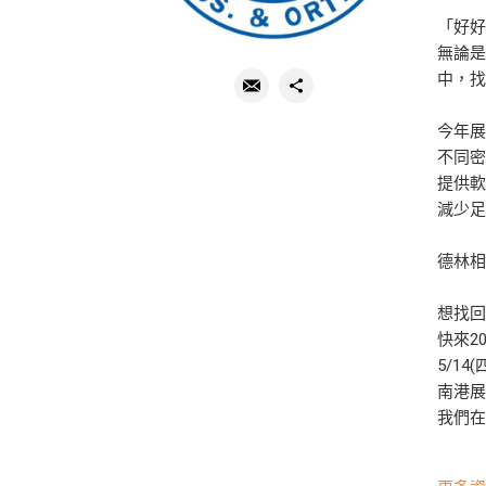
「好好
無論是
中，
今年展
不同
提供
減少
德林
想找
快來20
5/14(
南港展
我們