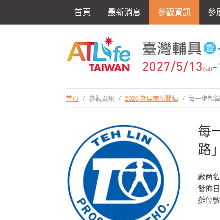
首頁
最新消息
參觀資訊
參
首頁
/
參觀資訊
/
2026 參展商新聞稿
/
每一步都算
每
路
廠商
發佈日期
攤位號