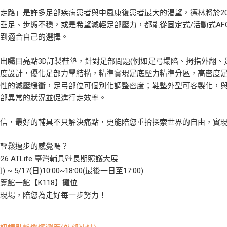
走路」是許多足部疾病患者與中風康復患者最大的渴望，德林將於202
垂足、步態不穩，或是希望減輕足部壓力，都能從固定式/活動式AFO
找到適合自己的選擇。
出矚目亮點3D訂製鞋墊，針對足部問題(例如足弓塌陷、拇指外翻、
密度設計，優化足部力學結構，精準實現足底壓力精準分區，高密度
軟性的減壓緩衝，足弓部位可個別化調整密度；鞋墊外型可客製化，
足部異常的狀況並促進行走效率。
相信，最好的輔具不只解決痛點，更能陪您重拾探索世界的自由，實
回輕鬆邁步的感覺嗎？
26 ATLife 臺灣輔具暨長期照護大展
四) ~ 5/17(日)10:00~18:00(最後一日至17:00)
覽館一館【K118】攤位
在現場，陪您為走好每一步努力！