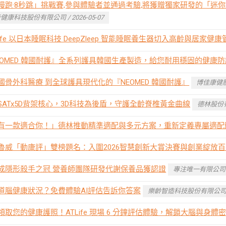
慢跑·8秒跳」挑戰賽,參與體驗者並通過考驗,將獲贈獨家研發的「迷你行
健康科技股份有限公司 / 2026-05-07
Life 以日本睡眠科技 DeepZleep 智能睡眠養生器切入高齡與居家健康
EOMED 韓國耐護』全系列護具韓國生產製造，給您耐用穩固的健康
國骨外科醫療 到全球護具現代化的『NEOMED 韓國耐護』
博佳康健股份
SATx5D背架核心，3D科技為後盾，守護全齡脊椎黃金曲線
德林股份有限
有一款適合你！」德林推動精準適配與多元方案，重新定義專屬適配
魯威「動康評」雙榜題名：入圍2026智慧創新大賞決賽與創業綻放
成隱形殺手之冠 營養師團隊研發代謝保養品獲認證
專注唯一有限公司 / 2
道腦健康狀況？免費體驗AI評估告訴你答案
樂齡智造科技股份有限公司 / 2
領取您的健康護照！ATLife 現場 6 分鐘評估體驗，解鎖大腦與身體