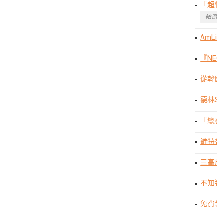
「超
祐奇
Am
『N
從韓
德林
「總
維特
三高
不知
免費