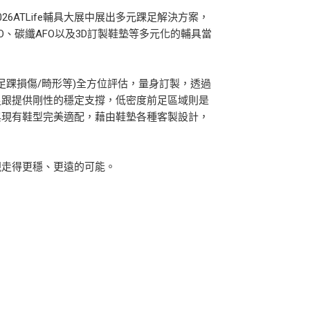
6ATLife輔具大展中展出多元踝足解決方案，
、碳纖AFO以及3D訂製鞋墊等多元化的輔具當
足踝損傷/畸形等)全方位評估，量身訂製，透過
足跟提供剛性的穩定支撐，低密度前足區域則是
與現有鞋型完美適配，藉由鞋墊各種客製設計，
現走得更穩、更遠的可能。