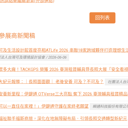
訊請點擊繼續瀏覽(外部連結)
回列表
參展商新聞稿
可及生活設計館首度亮相ATLife 2026 串聯18家跨域夥伴打造理想
法人台灣可及環境設計協會 / 2026-06-06
眾多大廠！TACKGPS 榮獲 2026 臺灣租賃輔具暨長照大展「安全看
大紀元報導：｜長照面面觀｜ 老後安養 可及？不可及？
社團法人台灣可
安養新里程：伊鍵通 OTVerse三大亮點 奪下 2026 臺灣輔具租賃精
可以一直住在家裡！」伊鍵通守護在家終老願望
瞬通科技股份有限公司 / 
福祉聯手福斯商旅，深化在地無障礙布局．引領長照交通轉型新紀元