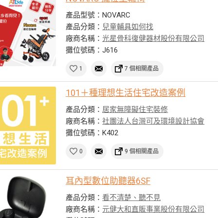
產品型號：NOVARC
產品分類：
兒童輔具如何找
廠商名稱：
光星骨科復健器材股份有限公司
攤位號碼：J616
1
7 個相關產品
101＋種理想生活住宅改造案例
產品分類：
居家無障礙住宅裝修
廠商名稱：
社團法人台灣可及環境設計協會
攤位號碼：K402
0
9 個相關產品
耳內型數位助聽器6SF
產品分類：
看不清楚、聽不見
廠商名稱：
元健大和直販事業股份有限公司