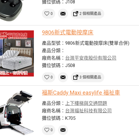
攤位號碼：J108
0
2 個相關產品
9806新式電動按摩床
產品型號：9806新式電動按摩床(雙單合併)
產品分類：
廠商名稱：
台灣平安夜股份有限公司
攤位號碼：J508
0
3 個相關產品
福斯Caddy Maxi easylife 福祉車
產品分類：
上下樓梯與交通問題
廠商名稱：
台灣福祉科技有限公司
攤位號碼：K705
0