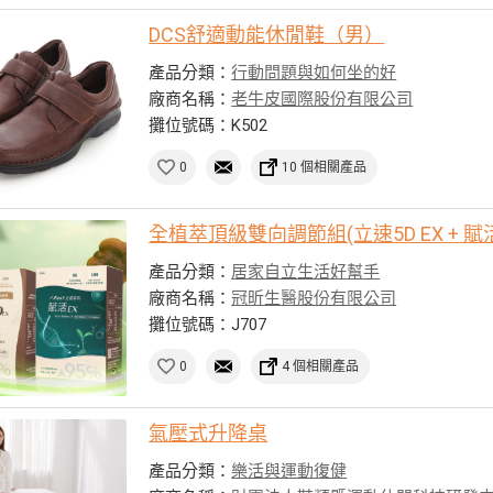
DCS舒適動能休閒鞋（男）
產品分類：
行動問題與如何坐的好
廠商名稱：
老牛皮國際股份有限公司
攤位號碼：K502
0
10 個相關產品
全植萃頂級雙向調節組(立速5D EX + 賦活
產品分類：
居家自立生活好幫手
廠商名稱：
冠昕生醫股份有限公司
攤位號碼：J707
0
4 個相關產品
氣壓式升降桌
產品分類：
樂活與運動復健