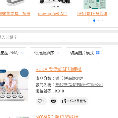
樂爵製氧機 - 攜帶型
movinglife® ATTO新世代電動代步車 經典款
DENTISTE'牙醫選極敏感牙膏、抗蛀牙膏
有產品
(588)
依推薦排序
切換圖片模式
SODA 樂活認知訓練機
產品分類：
樂活與運動復健
廠商名稱：
樂齡智造科技股份有限公司
攤位號碼：K018
1
8 個相關產品
NOVARC 擺位型輪椅