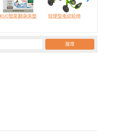
KUO智能翻身床墊
轻便型电动轮椅
SODA 樂活認知訓練機