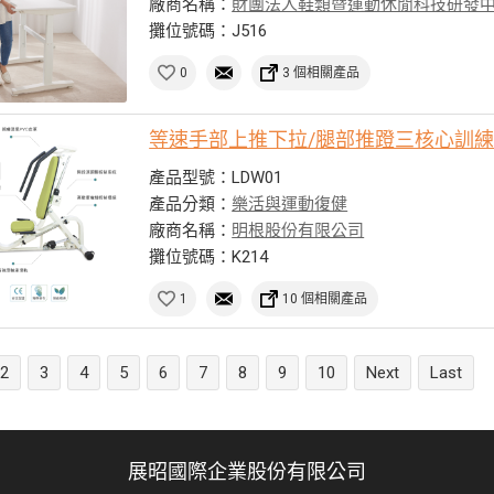
廠商名稱：
財團法人鞋類暨運動休閒科技研發
攤位號碼：J516
0
3 個相關產品
等速手部上推下拉/腿部推蹬三核心訓
產品型號：LDW01
產品分類：
樂活與運動復健
廠商名稱：
明根股份有限公司
攤位號碼：K214
1
10 個相關產品
2
3
4
5
6
7
8
9
10
Next
Last
展昭國際企業股份有限公司