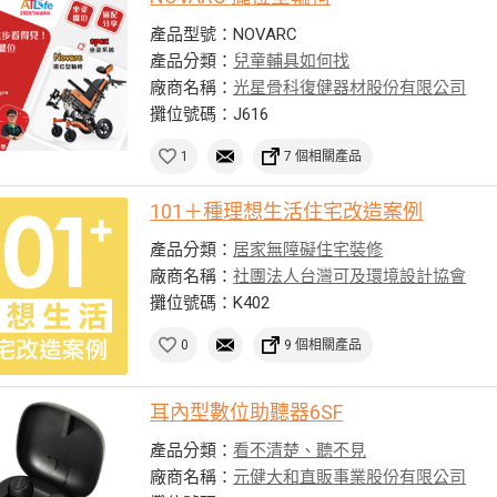
產品型號：NOVARC
產品分類：
兒童輔具如何找
廠商名稱：
光星骨科復健器材股份有限公司
攤位號碼：J616
1
7 個相關產品
101＋種理想生活住宅改造案例
產品分類：
居家無障礙住宅裝修
廠商名稱：
社團法人台灣可及環境設計協會
攤位號碼：K402
0
9 個相關產品
耳內型數位助聽器6SF
產品分類：
看不清楚、聽不見
廠商名稱：
元健大和直販事業股份有限公司