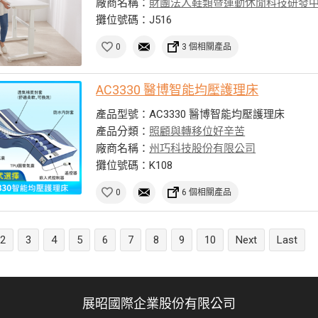
廠商名稱：
財團法人鞋類暨運動休閒科技研發
攤位號碼：J516
0
3 個相關產品
AC3330 醫博智能均壓護理床
產品型號：AC3330 醫博智能均壓護理床
產品分類：
照顧與轉移位好辛苦
廠商名稱：
州巧科技股份有限公司
攤位號碼：K108
0
6 個相關產品
2
3
4
5
6
7
8
9
10
Next
Last
展昭國際企業股份有限公司