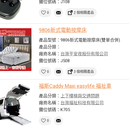
攤位號碼：J108
0
2 個相關產品
9806新式電動按摩床
產品型號：9806新式電動按摩床(雙單合併)
產品分類：
廠商名稱：
台灣平安夜股份有限公司
攤位號碼：J508
0
3 個相關產品
福斯Caddy Maxi easylife 福祉車
產品分類：
上下樓梯與交通問題
廠商名稱：
台灣福祉科技有限公司
攤位號碼：K705
0