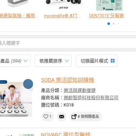
樂爵製氧機 - 攜帶型
movinglife® ATTO新世代電動代步車 經典款
DENTISTE'牙醫選極敏感牙膏、抗蛀牙膏
有產品
(594)
依推薦排序
切換圖片模式
SODA 樂活認知訓練機
產品分類：
樂活與運動復健
廠商名稱：
樂齡智造科技股份有限公司
攤位號碼：K018
1
8 個相關產品
NOVARC 擺位型輪椅