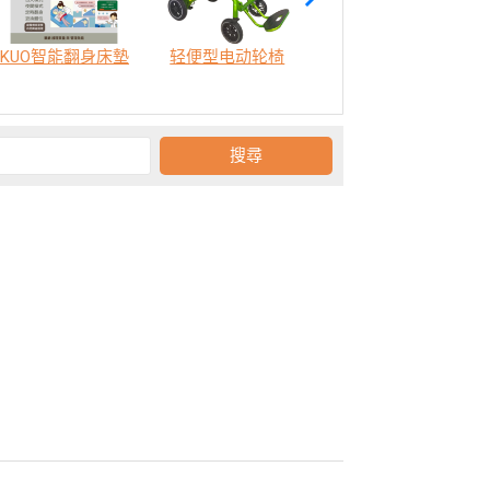
KUO智能翻身床墊
轻便型电动轮椅
SODA 樂活認知訓練機