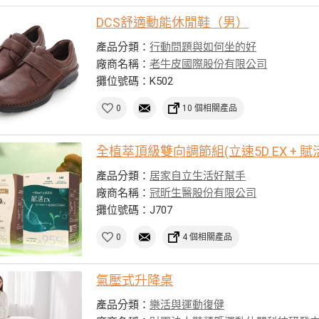
DCS舒適動能休閒鞋（男）
產品分類：
行動問題與如何坐的好
廠商名稱：
老牛皮國際股份有限公司
攤位號碼：K502
0
10 個相關產品
全植萃頂級雙向調節組(立速5D EX + 賦活
產品分類：
居家自立生活好幫手
廠商名稱：
冠昕生醫股份有限公司
攤位號碼：J707
0
4 個相關產品
氣壓式升降桌
產品分類：
樂活與運動復健