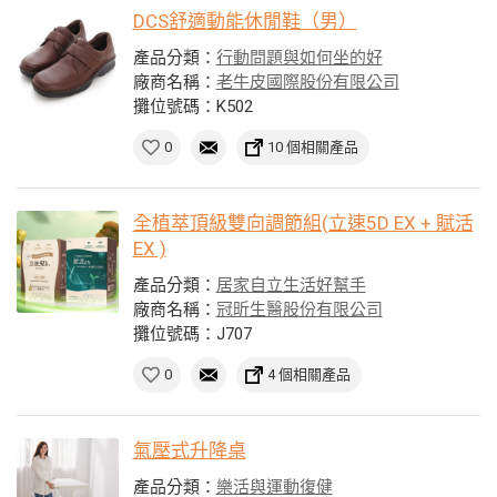
DCS舒適動能休閒鞋（男）
產品分類：
行動問題與如何坐的好
廠商名稱：
老牛皮國際股份有限公司
攤位號碼：K502
0
10 個相關產品
全植萃頂級雙向調節組(立速5D EX + 賦活
EX )
產品分類：
居家自立生活好幫手
廠商名稱：
冠昕生醫股份有限公司
攤位號碼：J707
0
4 個相關產品
氣壓式升降桌
產品分類：
樂活與運動復健