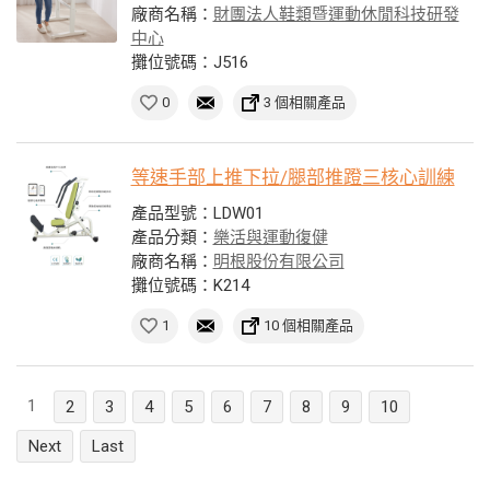
廠商名稱：
財團法人鞋類暨運動休閒科技研發
中心
攤位號碼：J516
0
3 個相關產品
等速手部上推下拉/腿部推蹬三核心訓練
產品型號：LDW01
產品分類：
樂活與運動復健
廠商名稱：
明根股份有限公司
攤位號碼：K214
1
10 個相關產品
1
2
3
4
5
6
7
8
9
10
Next
Last