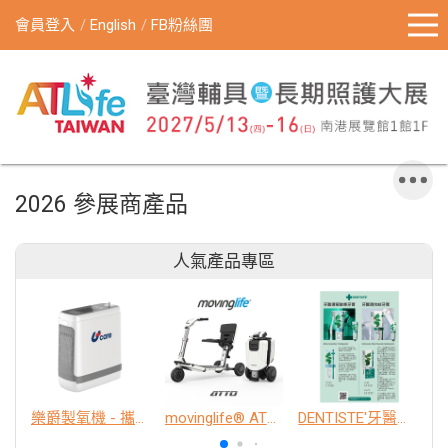
會員登入
English
FB粉絲團
2026 參展商產品
人氣產品專區
樂爵製氧機 - 攜帶型
movinglife® ATTO新世代電動代步車 經典款
DENTISTE'牙醫選極敏感牙膏、抗蛀牙膏
K