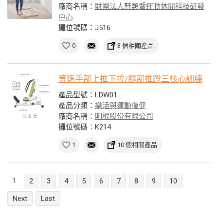
廠商名稱：
財團法人鞋類暨運動休閒科技研發
中心
攤位號碼：J516
0
3 個相關產品
等速手部上推下拉/腿部推蹬三核心訓練
產品型號：LDW01
產品分類：
樂活與運動復健
廠商名稱：
明根股份有限公司
攤位號碼：K214
1
10 個相關產品
1
2
3
4
5
6
7
8
9
10
Next
Last