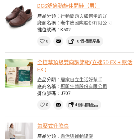
DCS舒適動能休閒鞋（男）
產品分類：
行動問題與如何坐的好
廠商名稱：
老牛皮國際股份有限公司
攤位號碼：K502
0
10 個相關產品
全植萃頂級雙向調節組(立速5D EX + 賦活
EX )
產品分類：
居家自立生活好幫手
廠商名稱：
冠昕生醫股份有限公司
攤位號碼：J707
0
4 個相關產品
氣壓式升降桌
產品分類：
樂活與運動復健