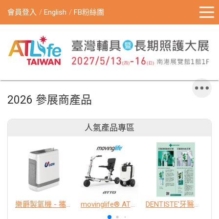
會員登入
English
FB粉絲團
2026 參展商產品
人氣產品專區
樂爵製氧機 - 攜帶型
movinglife® ATTO新世代電動代步車 經典款
DENTISTE'牙醫選極敏感牙膏、抗蛀牙膏
K