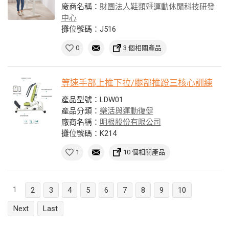
廠商名稱：
財團法人鞋類暨運動休閒科技研發
中心
攤位號碼：J516
0
3 個相關產品
等速手部上推下拉/腿部推蹬三核心訓練
產品型號：LDW01
產品分類：
樂活與運動復健
廠商名稱：
明根股份有限公司
攤位號碼：K214
1
10 個相關產品
1
2
3
4
5
6
7
8
9
10
Next
Last