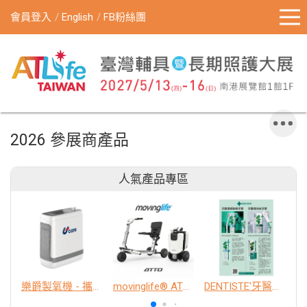
會員登入
English
FB粉絲團
2026 參展商產品
人氣產品專區
樂爵製氧機 - 攜帶型
movinglife® ATTO新世代電動代步車 經典款
DENTISTE'牙醫選極敏感牙膏、抗蛀牙膏
K