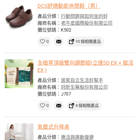
DCS舒適動能休閒鞋（男）
產品分類：
行動問題與如何坐的好
廠商名稱：
老牛皮國際股份有限公司
攤位號碼：K502
0
10 個相關產品
全植萃頂級雙向調節組(立速5D EX + 賦活
EX )
產品分類：
居家自立生活好幫手
廠商名稱：
冠昕生醫股份有限公司
攤位號碼：J707
0
4 個相關產品
氣壓式升降桌
產品分類：
樂活與運動復健