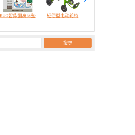
KUO智能翻身床墊
轻便型电动轮椅
SODA 樂活認知訓練機