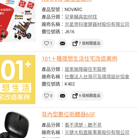
產品型號：NOVARC
產品分類：
兒童輔具如何找
廠商名稱：
光星骨科復健器材股份有限公司
攤位號碼：J616
1
7 個相關產品
101＋種理想生活住宅改造案例
產品分類：
居家無障礙住宅裝修
廠商名稱：
社團法人台灣可及環境設計協會
攤位號碼：K402
0
9 個相關產品
耳內型數位助聽器6SF
產品分類：
看不清楚、聽不見
廠商名稱：
元健大和直販事業股份有限公司