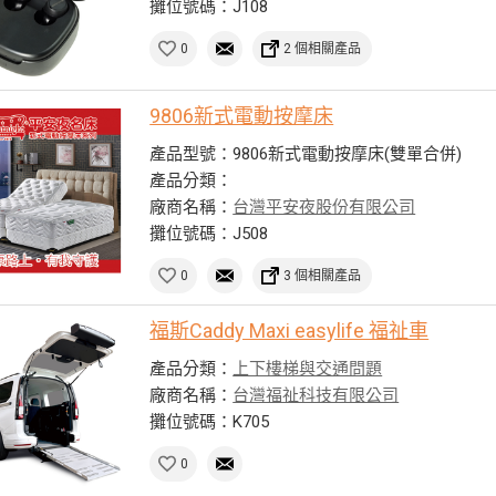
攤位號碼：J108
0
2 個相關產品
9806新式電動按摩床
產品型號：9806新式電動按摩床(雙單合併)
產品分類：
廠商名稱：
台灣平安夜股份有限公司
攤位號碼：J508
0
3 個相關產品
福斯Caddy Maxi easylife 福祉車
產品分類：
上下樓梯與交通問題
廠商名稱：
台灣福祉科技有限公司
攤位號碼：K705
0