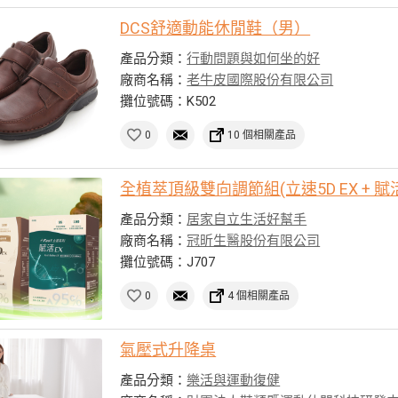
DCS舒適動能休閒鞋（男）
產品分類：
行動問題與如何坐的好
廠商名稱：
老牛皮國際股份有限公司
攤位號碼：K502
0
10 個相關產品
全植萃頂級雙向調節組(立速5D EX + 賦活
產品分類：
居家自立生活好幫手
廠商名稱：
冠昕生醫股份有限公司
攤位號碼：J707
0
4 個相關產品
氣壓式升降桌
產品分類：
樂活與運動復健