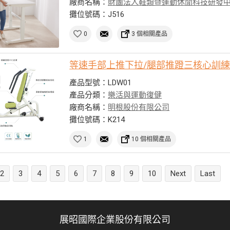
廠商名稱：
財團法人鞋類暨運動休閒科技研發
攤位號碼：J516
0
3 個相關產品
等速手部上推下拉/腿部推蹬三核心訓
產品型號：LDW01
產品分類：
樂活與運動復健
廠商名稱：
明根股份有限公司
攤位號碼：K214
1
10 個相關產品
2
3
4
5
6
7
8
9
10
Next
Last
展昭國際企業股份有限公司