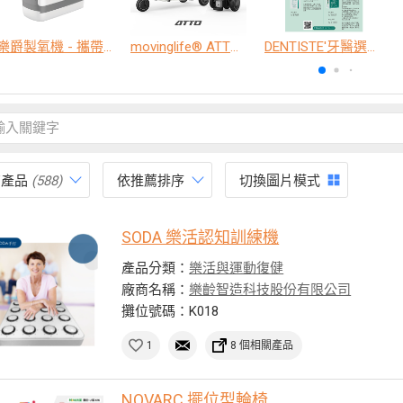
樂爵製氧機 - 攜帶型
movinglife® ATTO新世代電動代步車 經典款
DENTISTE'牙醫選極敏感牙膏、抗蛀牙膏
有產品
(588)
依推薦排序
切換圖片模式
SODA 樂活認知訓練機
產品分類：
樂活與運動復健
廠商名稱：
樂齡智造科技股份有限公司
攤位號碼：K018
1
8 個相關產品
NOVARC 擺位型輪椅