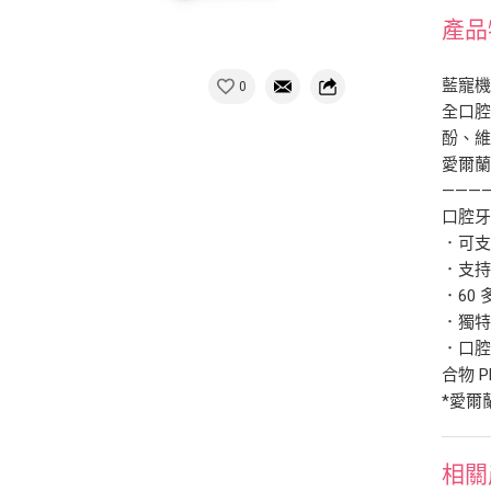
產品
藍寵機能
0
全口腔
酚、
愛爾
———
口腔牙
．可
．支
．60
．獨特的
．口腔
合物 
*愛爾蘭
相關