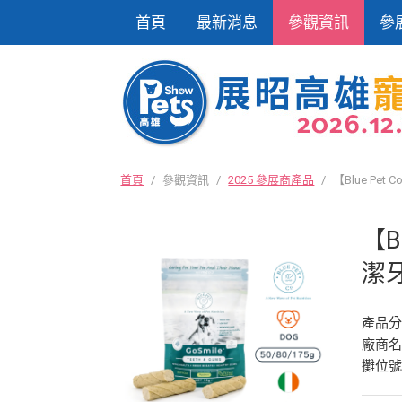
首頁
最新消息
參觀資訊
參
首頁
/
參觀資訊
/
2025 參展商產品
/
【Blue Pe
【B
潔
產品
廠商
攤位號