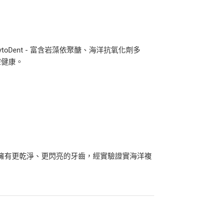
ytoDent - 富含岩藻依聚醣、海洋抗氧化劑多
腔健康。
%的狗擁有更乾淨、更閃亮的牙齒，經實驗證實海洋複