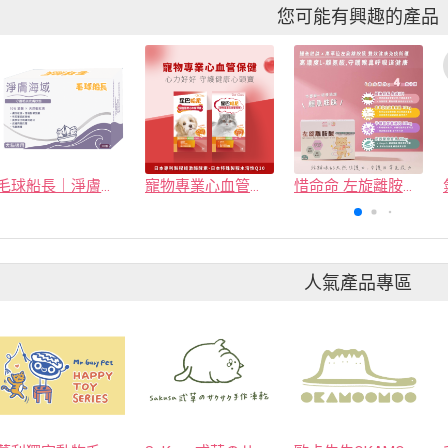
您可能有興趣的產品
毛球船長｜淨膚海域
寵物專業心血管保健
惜命命 左旋離胺酸｜貓咪純離胺酸
人氣產品專區