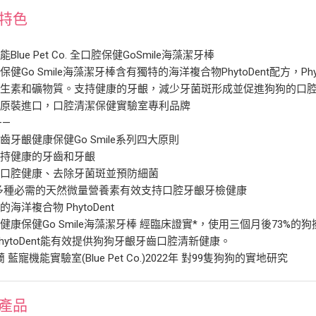
特色
Blue Pet Co. 全口腔保健GoSmile海藻潔牙棒
保健Go Smile海藻潔牙棒含有獨特的海洋複合物PhytoDent配方，Ph
維生素和礦物質。支持健康的牙齦，減少牙菌斑形成並促進狗狗的口
蘭原裝進口，口腔清潔保健實驗室專利品牌
——
齒牙齦健康保健Go Smile系列四大原則
支持健康的牙齒和牙齦
持口腔健康、去除牙菌斑並預防細菌
 多種必需的天然微量營養素有效支持口腔牙齦牙檢健康
海洋複合物 PhytoDent
健康保健Go Smile海藻潔牙棒 經臨床證實*，使用三個月後73
PhytoDent能有效提供狗狗牙齦牙齒口腔清新健康。
 藍寵機能實驗室(Blue Pet Co.)2022年 對99隻狗狗的實地研究
產品