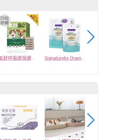
氣舒呼吸道保健膠囊-十種草本萃取精華溫和有感照護
Signatureby Oramune 潔牙保健咀嚼錠
犬貓專用骨關節粉包