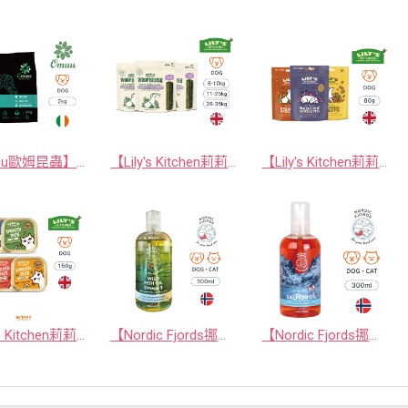
【Omuu歐姆昆蟲】愛爾蘭原裝進口極低敏黑水虻全齡犬寵糧 2kg
【Lily's Kitchen莉莉廚房】英國原裝進口 進階版沃夫潔牙棒/潔牙骨｜WOOF BRUSH ‧ 腸胃益生元配方
【Lily's Kitchen莉莉廚房】英國原裝進口狗狗烘焙餅乾系列 80g｜歐洲傳統烘焙手藝製作 ‧ 皇室認證寵物品牌
【Lily's Kitchen莉莉廚房】英國原裝進口貓罐頭/貓餐盒 85g｜國際領導天然寵物食品 ‧ 皇室認證寵物品牌
【Nordic Fjords挪威灣】 挪威原裝進口 100%野生魚種寵物魚油300ml防UV噴頭裝 (挪威100%純野生魚油)
【Nordic Fjords挪威灣】 挪威原裝進口 100%鮭魚寵物魚油300ml防UV噴頭裝 (挪威100%純鮭魚油)