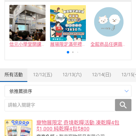
信元小學堂開課喽!
展場限定滿兜禮・最高省 $630 再送好禮！
全館商品任選兩件九折優惠
所有活動
12/12(五)
12/13(六)
12/14(日)
12/15(
依推薦排序
寵物展限定 奇境乾糧活動 凍乾糧4包
$1,000 純乾糧4包$800