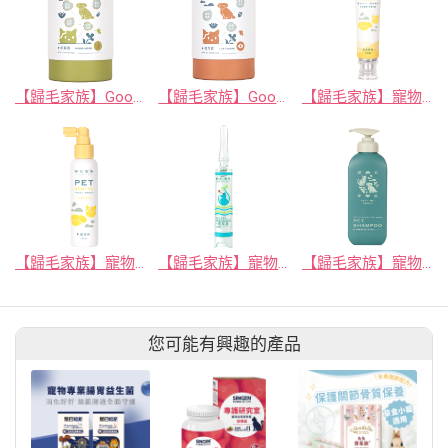
【歸毛家族】Good寶系列寵物保健品－好腸寶 30包/盒
【歸毛家族】Good寶系列寵物保健品－視力寶 30包/盒
【歸毛家族】寵物一口好牙－齦來健康護齒凝膠
【歸毛家族】寵物一口好牙－齒留香 益菌口腔液
【歸毛家族】寵物萌耳保衛－萌耳靈
【歸毛家族】寵物沐浴養護－舒敏保濕洗毛乳 (洋甘菊&蘆薈)
您可能有興趣的產品