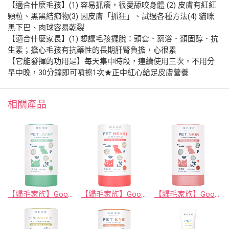
【適合什麼毛孩】(1) 容易抓癢，很愛舔咬身體 (2) 皮膚有紅紅
顆粒、黑黑結痂物(3) 因皮膚「抓狂」、試過各種方法(4) 貓咪
黑下巴、肉球容易乾裂
【適合什麼家長】(1) 想讓毛孩擺脫：頭套．藥浴．類固醇．抗
生素；擔心毛孩有抗藥性的長期肝腎負擔，心很累
【它能發揮的功用是】每天集中時段，連續使用三次，不用分
早中晚，30分鐘即可噴擦1次★正中紅心給足皮膚營養
相關產品
【歸毛家族】Good寶系列寵物保健品－關節寶 30包/盒
【歸毛家族】Good寶系列寵物保健品－護心寶 30包/盒
【歸毛家族】Good寶系列寵物保健品－美膚寶 30包/盒