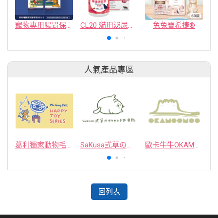
寵物專用腸胃保健
CL20 貓用泌尿道保健軟嚼錠｜安撫情緒蔓越莓配方-54g/罐
兔兔寶希捷®
人氣產品專區
葛利獨家動物毛逗貓棒
SaKusa弎草のサクサク手作凍乾
歐卡牛牛OKAMOOMOO 貓草包
回列表