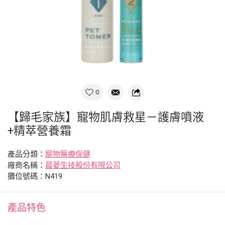
0
【歸毛家族】寵物肌膚救星－護膚噴液
+精萃營養霜
產品分類：
寵物醫療保健
廠商名稱：
晨菱生技股份有限公司
攤位號碼：N419
產品特色