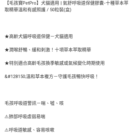
【毛孩寶PetPro】犬貓適用 | 氣舒呼吸道保健膠囊-十種草本萃
取精華溫和有感照護 / 50粒裝(盒)
★高齡犬貓呼吸道保健－犬貓適用
★潤喉舒暢、緩和刺激！十項草本萃取精華
★特別適合高齡毛孩換季敏感或氣候變化時期使用
&#128150;溫和草本複方－守護毛孩暢快呼吸！
毛孩呼吸道警訊－喘、噓、咳
⚠️肺部呼吸虛弱易喘
⚠️呼吸道敏感、容易咳嗽