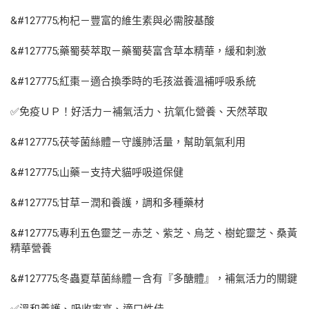
&#127775;枸杞－豐富的維生素與必需胺基酸
&#127775;藥蜀葵萃取－藥蜀葵富含草本精華，緩和刺激
&#127775;紅棗－適合換季時的毛孩滋養溫補呼吸系統
✅免疫ＵＰ！好活力－補氣活力、抗氧化營養、天然萃取
&#127775;茯苓菌絲體－守護肺活量，幫助氧氣利用
&#127775;山藥－支持犬貓呼吸道保健
&#127775;甘草－潤和養護，調和多種藥材
&#127775;專利五色靈芝－赤芝、紫芝、烏芝、樹蛇靈芝、桑黃
精華營養
&#127775;冬蟲夏草菌絲體－含有『多醣體』，補氣活力的關鍵