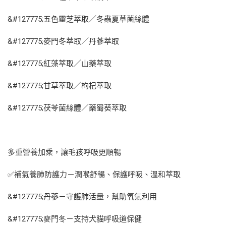
&#127775;五色靈芝萃取／冬蟲夏草菌絲體
&#127775;麥門冬萃取／丹蔘萃取
&#127775;紅藻萃取／山藥萃取
&#127775;甘草萃取／枸杞萃取
&#127775;茯苓菌絲體／藥蜀葵萃取
多重營養加乘，讓毛孩呼吸更順暢
✅補氣養肺防護力－潤喉舒暢、保護呼吸、溫和萃取
&#127775;丹蔘－守護肺活量，幫助氧氣利用
&#127775;麥門冬－支持犬貓呼吸道保健