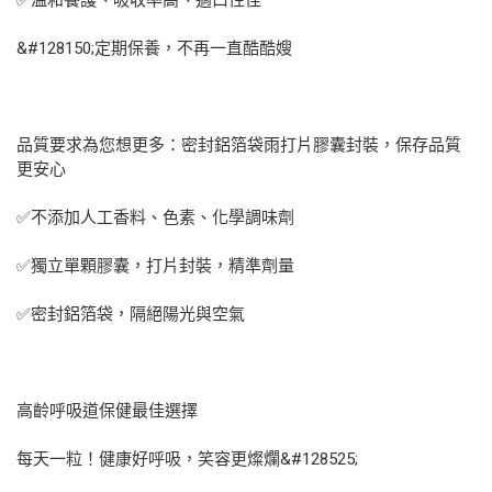
✅溫和養護、吸收率高、適口性佳
&#128150;定期保養，不再一直酷酷嫂
品質要求為您想更多：密封鋁箔袋雨打片膠囊封裝，保存品質
更安心
✅不添加人工香料、色素、化學調味劑
✅獨立單顆膠囊，打片封裝，精準劑量
✅密封鋁箔袋，隔絕陽光與空氣
高齡呼吸道保健最佳選擇
每天一粒！健康好呼吸，笑容更燦爛&#128525;