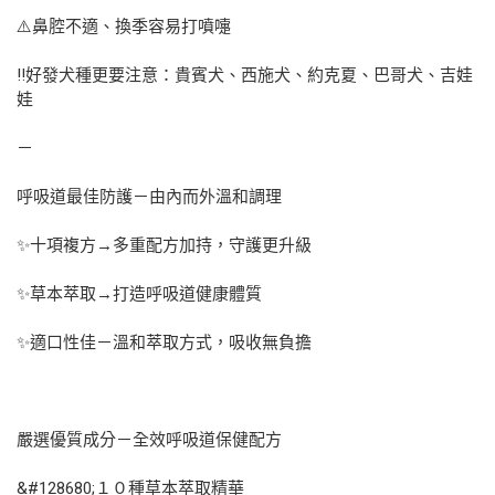
⚠️鼻腔不適、換季容易打噴嚏
‼️好發犬種更要注意：貴賓犬、西施犬、約克夏、巴哥犬、吉娃
娃
－
呼吸道最佳防護－由內而外溫和調理
✨十項複方→多重配方加持，守護更升級
✨草本萃取→打造呼吸道健康體質
✨適口性佳－溫和萃取方式，吸收無負擔
嚴選優質成分－全效呼吸道保健配方
&#128680;１０種草本萃取精華