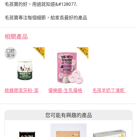
毛孩寶的好，用過就知道&#128077;
毛孩寶專注每個細節，給家長最好的產品
相關產品
綠蜂膠潔牙粉-潔牙好口氣維護口腔健康
優樂圈-生乳優格凍乾/藍莓口味 28g/包
毛孩羊奶丁凍乾 ３０g/瓶－特別添加蔓越莓/營養素添加
您可能有興趣的產品