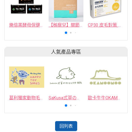
樂倍黑酵母保健品(皮毛/淚腺/補水)
【秭寵兒】關節好肌力
CP30 皮毛對策 2gx20包/盒 (犬貓用)
人氣產品專區
葛利獨家動物毛逗貓棒
SaKusa弎草のサクサク手作凍乾
歐卡牛牛OKAMOOMOO 貓草包
回列表