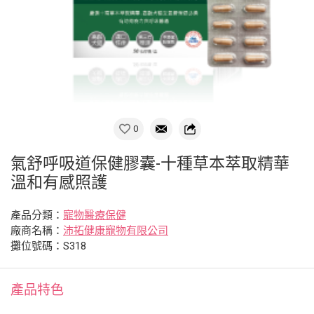
0
氣舒呼吸道保健膠囊-十種草本萃取精華
溫和有感照護
產品分類：
寵物醫療保健
廠商名稱：
沛拓健康寵物有限公司
攤位號碼：S318
產品特色