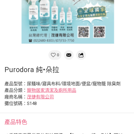
0
Purodora 純•朵拉
產品型號：尿騷味/寢具布料/環境地面/便盆/寵物籠 除臭劑
產品分類：
寵物居家清潔及廁所用品
廠商名稱：
茂捷有限公司
攤位號碼：S148
產品特色