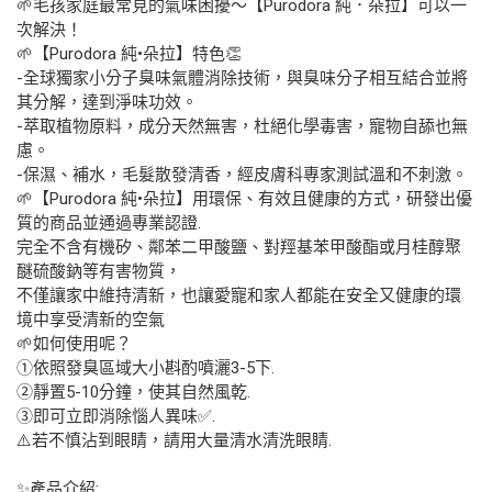
🌱毛孩家庭最常見的氣味困擾～【Purodora 純．朵拉】可以一
次解決！
🌱【Purodora 純•朵拉】特色👏
-全球獨家小分子臭味氣體消除技術，與臭味分子相互結合並將
其分解，達到淨味功效。
-萃取植物原料，成分天然無害，杜絕化學毒害，寵物自舔也無
慮。
-保濕、補水，毛髮散發清香，經皮膚科專家測試溫和不刺激。
🌱【Purodora 純•朵拉】用環保、有效且健康的方式，研發出優
質的商品並通過專業認證.
完全不含有機矽、鄰苯二甲酸鹽、對羥基苯甲酸酯或月桂醇聚
醚硫酸鈉等有害物質，
不僅讓家中維持清新，也讓愛寵和家人都能在安全又健康的環
境中享受清新的空氣
🌱如何使用呢？
①依照發臭區域大小斟酌噴灑3-5下.
②靜置5-10分鐘，使其自然風乾.
③即可立即消除惱人異味✅.
⚠️若不慎沾到眼睛，請用大量清水清洗眼睛.
✨產品介紹: