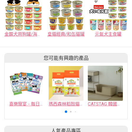
金饌犬用狗罐/海饌貓用罐頭
皇貓經典/和缶貓罐
元氣犬主食罐
您可能有興趣的產品
喜樂寵宴 - 每日潔牙齒清潔濕巾/濕指套&多功能清潔指套
瑪西森林稻殼貓砂
CATSTAG 韓國超大貓砂盆
人氣產品專區