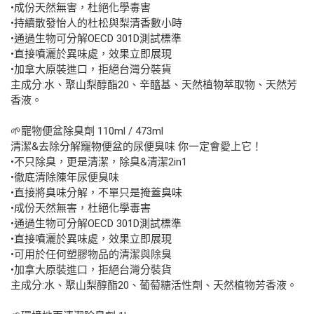
•成份天然無害，杜絕化學毒害
•持續散發怡人的杜松與梨清香數小時
•通過生物可分解OECD 301D測試標準
•直接噴灑於異味處，效果立即展現
•加拿大原裝進口，拒絕台灣分裝貨
主成分:水、聚山梨醇酯20、辛醯基、天然植物萃取物、天然芳
香液。
🌱寵物便盆除臭劑 110ml / 473ml
清潔&去除分解寵物便盆的尿便臭味 你一定會愛上它！
•不只除臭，更是清潔，除臭&清潔2in1
•徹底清除陳年尿便臭味
•直接將臭味分解，不單只是掩蓋臭味
•成份天然無害，杜絕化學毒害
•通過生物可分解OECD 301D測試標準
•直接噴灑於異味處，效果立即展現
•可用於任何塑膠物品的清潔與除臭
•加拿大原裝進口，拒絕台灣分裝貨
主成分:水、聚山梨醇酯20、葡萄糖活性劑、天然植物芳香液。