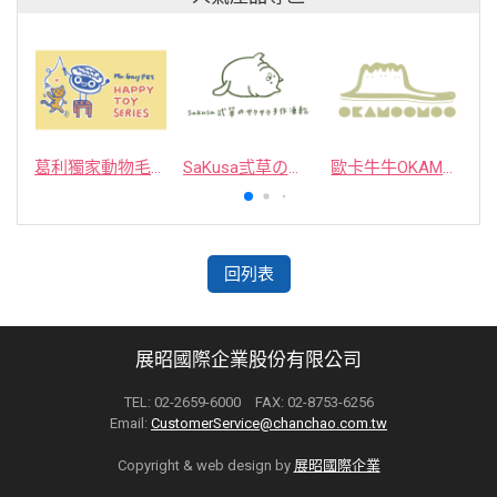
葛利獨家動物毛逗貓棒
SaKusa弎草のサクサク手作凍乾
歐卡牛牛OKAMOOMOO 貓草包
回列表
展昭國際企業股份有限公司
TEL: 02-2659-6000 FAX: 02-8753-6256
Email:
CustomerService@chanchao.com.tw
Copyright & web design by
展昭國際企業