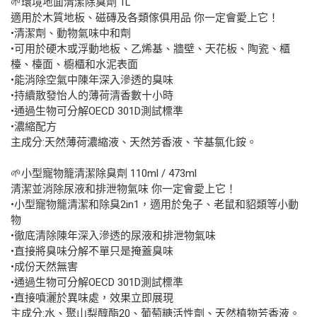
🌱環境地面清潔除臭劑 1L
適用於木質地板、磁磚及各類傢俱用品 你一定會愛上它！
•清潔劑、動物氣味中和劑
•可用於硬木或浮動地板、乙烯基、牆壁、天花板、陶瓷、櫃
檯、檯面、櫥櫃和水泥表面
•能消除空氣中陳年深入滲透的臭味
•持續散發怡人的薄荷清香數十小時
•通過生物可分解OECD 301D測試標準
•濃縮配方
主成分:天然薄荷濃縮液、天然芳香液、苄基氯化銨。
🌱小型寵物籠清潔除臭劑 110ml / 473ml
清潔並消除尿液和排泄物氣味 你一定會愛上它！
•小型寵物籠清潔和除臭2in1，適用於兔子、老鼠和貂類等小動
物
•徹底清除陳年深入滲透的尿液和排泄物氣味
•直接將臭味分解不單只是掩蓋臭味
•成份天然無害
•通過生物可分解OECD 301D測試標準
•直接噴灑於異味處，效果立即展現
主成分:水、聚山梨醇酯20、葡萄糖活性劑、天然植物芳香液。