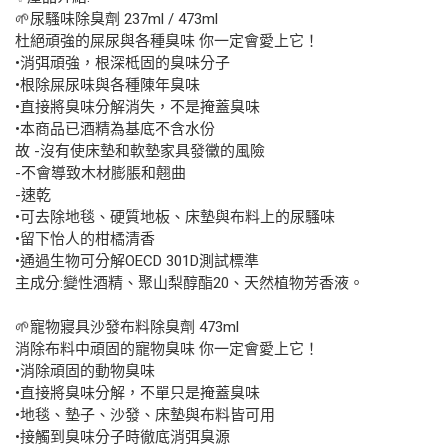
🌱尿騷味除臭劑 237ml / 473ml
杜絕頑強的屎尿與各種臭味 你一定會愛上它！
•消弭頑強，根深柢固的臭味分子
•根除屎尿味與各種陳年臭味
•直接將臭味分解消失，不是掩蓋臭味
•本商品已酒精為基底不含水份
故 -沒有使床墊和軟墊家具發黴的風險
-不會導致木材膨脹和翹曲
-速乾
•可去除地毯、硬質地板、床墊與布料上的尿騷味
•留下怡人的柑橘清香
•通過生物可分解OECD 301D測試標準
主成分:變性酒精、聚山梨醇酯20、天然植物芳香液。
🌱寵物寢具沙發布料除臭劑 473ml
消除布料中頑固的寵物臭味 你一定會愛上它！
•消除頑固的動物臭味
•直接將臭味分解，不單只是掩蓋臭味
•地毯、墊子、沙發、床墊與布料皆可用
•接觸到臭味分子時徹底消弭臭源