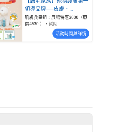
【歸毛家族】寵物護膚第一
領導品牌──皮膚．...
肌膚救星組：展場特惠3000（原
價4530 ），幫助...
活動時間與詳情
商