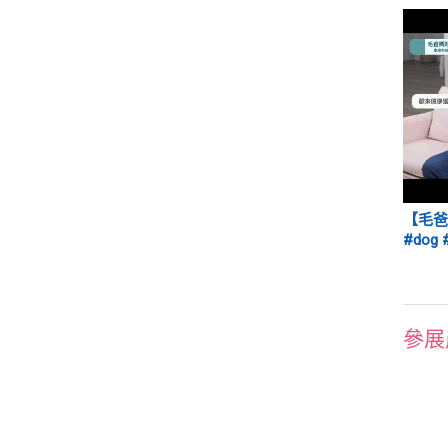
【毛爸
#dog 
參展