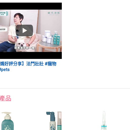
媽好評分享】法鬥壯壯 #寵物
#pets
產品