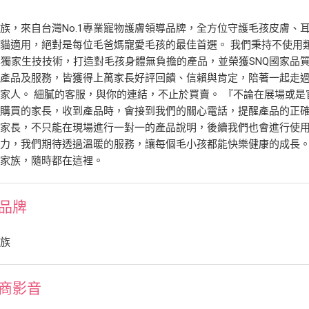
族，來自台灣No.1專業寵物護膚領導品牌，全方位守護毛孩皮膚、
貓適用，絕對是每位毛爸媽寵愛毛孩的最佳首選。 我們秉持不使用
年獨家生技技術，打造對毛孩身體無負擔的產品，並榮獲SNQ國家品
產品及服務，皆獲得上萬家長好評回饋、信賴與肯定，陪著一起走過
家人。 細膩的客服，與你的連結，不止於買賣。 『不論在展場或
網購買的家長，收到產品時，會接到我們的關心電話，提醒產品的正
家長，不只能在現場進行一對一的產品說明，後續我們也會進行使用
力，我們期待透過溫暖的服務，讓每個毛小孩都能快樂健康的成長。
毛家族，隨時都在這裡。
品牌
家族
商影音