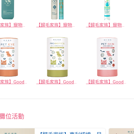
【歸毛家族】寵物沐浴養護－舒敏保濕洗毛乳 (洋甘菊&蘆薈)
【歸毛家族】寵物肌膚救星－護膚噴液+精萃營養霜
【歸毛家族】寵物萌耳保衛－萌耳靈
【歸毛家族】Good寶系列寵物保健品－視力寶 30包/盒
【歸毛家族】Good寶系列寵物保健品－好腸寶 30包/盒
【歸毛家族】Good寶系列寵物保健品－美膚寶 30包/盒
攤位活動