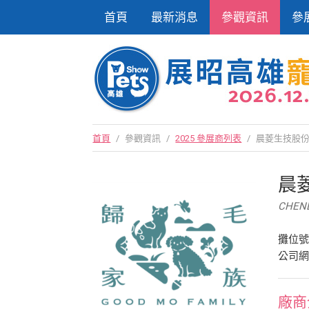
首頁
最新消息
參觀資訊
參
首頁
/
參觀資訊
/
2025 參展商列表
/
晨菱生技股
晨
CHENL
攤位號
公司
廠商