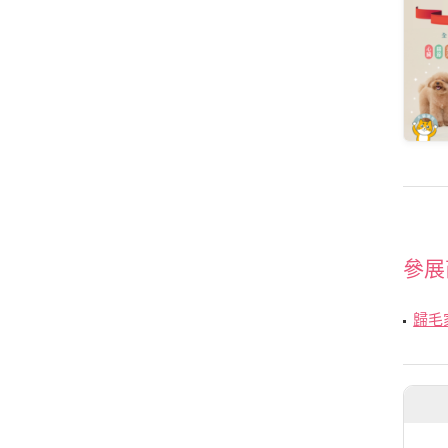
參展
歸毛