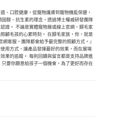
耳道、口腔健康，從寵物護膚到寵物機能保健，
類固醇、抗生素的理念，透過博士權威研發團隊
質認證。 不論是實體寵物展或線上官網，歸毛家
照顧毛孩的心累時刻。 在歸毛家族，你，就是
是官網客服，團隊都會給予最完整的照顧方式。』
確使用方式，讓產品發揮最好的效果，而在展場
效果的追蹤。 每則回饋與留言都是支持品牌進
 只要你願意給孩子一個機會，為了更好而存在