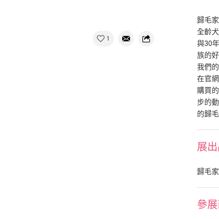
歸毛家
全齡犬
1
與30
族的好
我們的
在官
購買的
步的動
的歸
展出
歸毛
參展