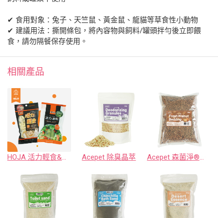
✔ 食用對象：兔子、天竺鼠、黃金鼠、龍貓等草食性小動物
✔ 建議用法：撕開條包，將內容物與飼料/罐頭拌勻後立即餵
食，請勿隔餐保存使用。
相關產品
HOJA 活力輕食&活力凍乾
Acepet 除臭晶萃
Acepet 森菌淨®小森核桃沙