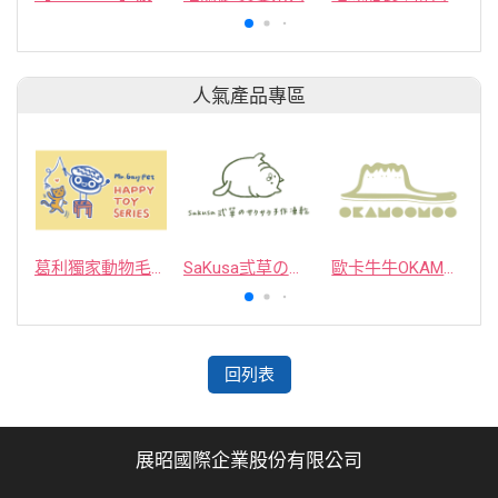
人氣產品專區
葛利獨家動物毛逗貓棒
SaKusa弎草のサクサク手作凍乾
歐卡牛牛OKAMOOMOO 貓草包
回列表
展昭國際企業股份有限公司