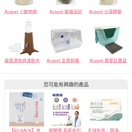
Acepet 小動物廁所砂
Acepet 龍貓浴砂
Acepet 沙漠精華浴砂
森霖湧泉過濾飲水套組
Acepet 全景飼養箱全配版
Acepet 寵愛巨寶盆
您可能有興趣的產品
【BO BACK】波焙克｜貓狗全方位保健營養｜1盒30包
喵關健 真愛系列【專利雙配方，守護毛孩日常保健】
毛球船長｜靜海日誌