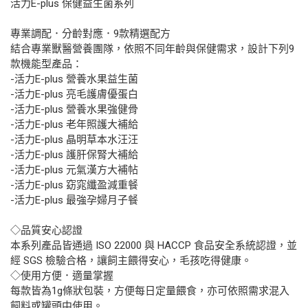
活力E-plus 保健益生菌系列
專業調配．分齡對應．9款精選配方
結合專業獸醫營養團隊，依照不同年齡與保健需求，設計下列9
款機能型產品：
-活力E-plus 營養水果益生菌
-活力E-plus 亮毛護膚優蛋白
-活力E-plus 營養水果強健骨
-活力E-plus 老年照護大補給
-活力E-plus 晶明草本水汪汪
-活力E-plus 護肝保腎大補給
-活力E-plus 元氣漢方大補帖
-活力E-plus 窈窕纖盈減重餐
-活力E-plus 最強孕婦月子餐
◇品質安心認證
本系列產品皆通過 ISO 22000 與 HACCP 食品安全系統認證，並
經 SGS 檢驗合格，讓飼主餵得安心，毛孩吃得健康。
◇使用方便．適量掌握
每款皆為1g條狀包裝，方便每日定量餵食，亦可依照需求混入
飼料或罐頭中使用。