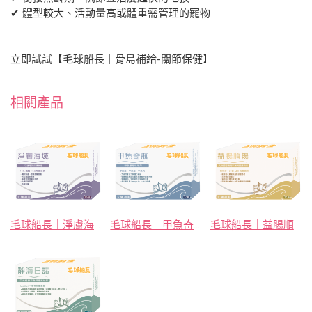
✔ 體型較大、活動量高或體重需管理的寵物
立即試試【毛球船長｜骨島補給-關節保健】
相關產品
毛球船長｜淨膚海域
毛球船長｜甲魚奇航
毛球船長｜益腸順暢