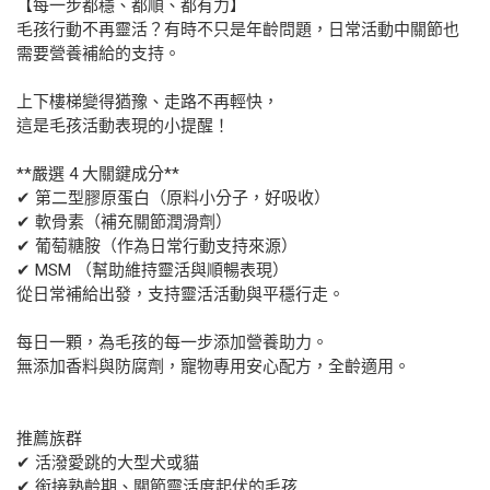
【每一步都穩、都順、都有力】
毛孩行動不再靈活？有時不只是年齡問題，日常活動中關節也
需要營養補給的支持。
上下樓梯變得猶豫、走路不再輕快，
這是毛孩活動表現的小提醒！
**嚴選 4 大關鍵成分**
✔ 第二型膠原蛋白（原料小分子，好吸收）
✔ 軟骨素（補充關節潤滑劑）
✔ 葡萄糖胺（作為日常行動支持來源）
✔ MSM （幫助維持靈活與順暢表現）
從日常補給出發，支持靈活活動與平穩行走。
每日一顆，為毛孩的每一步添加營養助力。
無添加香料與防腐劑，寵物專用安心配方，全齡適用。
推薦族群
✔ 活潑愛跳的大型犬或貓
✔ 銜接熟齡期、關節靈活度起伏的毛孩