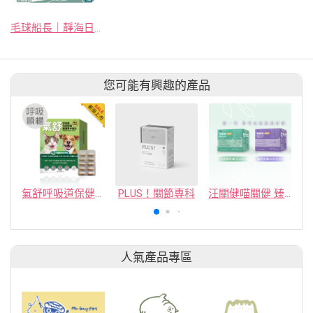
毛球船長｜靜海日誌
您可能有興趣的產品
氣舒呼吸道保健膠囊-十種草本萃取精華溫和有感照護
PLUS！關節專科
汪關健喵關健 臻寵系列【頂級呵護，愛不止步】
人氣產品專區