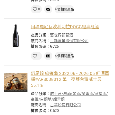
0
4 個相關產品
阿瑪羅尼瓦波利切拉DOCG經典紅酒
產品分類：
舊世界葡萄酒
廠商名稱：
世鈺實業股份有限公司
攤位號碼：G726
1
6 個相關產品
貓尾崎 綠蠵龜 2022.06~2026.05 紅酒單
桶#ARS038012 單一麥芽台灣威士忌
55.1%
產品分類：
威士忌/烈酒/琴酒/蘭姆酒/蒸餾酒/
高粱/白蘭地/龍舌蘭
廠商名稱：
古華股份有限公司
攤位號碼：G520