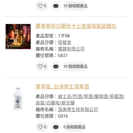
0
10 個相關產品
麝香葡萄白蘭地卡士達風味聖誕麵包
產品型號：17F08
產品分類：
搭餐食
廠商名稱：
寶鏵有限公司
攤位號碼：G621
0
10 個相關產品
果萃版_台灣原生藻琴酒
產品分類：
威士忌/烈酒/琴酒/蘭姆酒/蒸餾酒/
高粱/白蘭地/龍舌蘭
廠商名稱：
藻美學生技有限公司
攤位號碼：G016
0
5 個相關產品