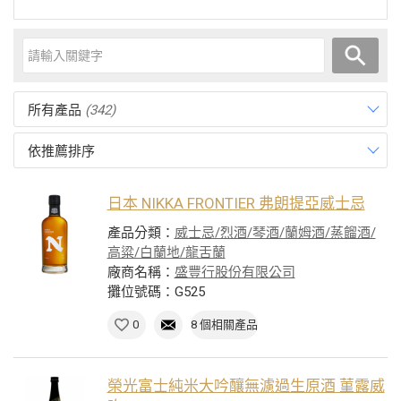
所有產品
(342)
依推薦排序
日本 NIKKA FRONTIER 弗朗提亞威士忌
產品分類：
威士忌/烈酒/琴酒/蘭姆酒/蒸餾酒/
高粱/白蘭地/龍舌蘭
廠商名稱：
盛豐行股份有限公司
攤位號碼：G525
0
8 個相關產品
榮光富士純米大吟釀無濾過生原酒 菫露威