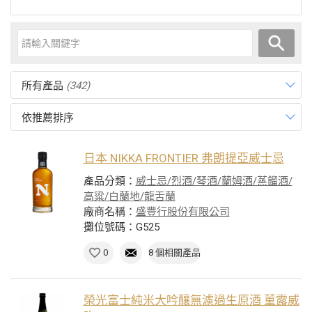
所有產品
(342)
依推薦排序
日本 NIKKA FRONTIER 弗朗提亞威士忌
產品分類：
威士忌/烈酒/琴酒/蘭姆酒/蒸餾酒/
高粱/白蘭地/龍舌蘭
廠商名稱：
盛豐行股份有限公司
攤位號碼：G525
0
8 個相關產品
榮光富士純米大吟釀無濾過生原酒 菫露威