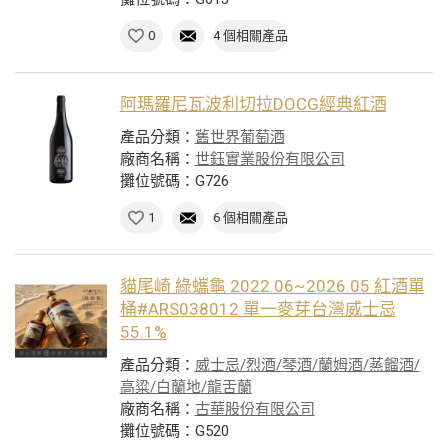
0
4 個相關產品
阿瑪羅尼瓦波利切拉DOCG經典紅酒
產品分類：
舊世界葡萄酒
廠商名稱：
世鈺實業股份有限公司
攤位號碼：G726
1
6 個相關產品
貓尾崎 綠蠵龜 2022.06~2026.05 紅酒單
桶#ARS038012 單一麥芽台灣威士忌
55.1%
產品分類：
威士忌/烈酒/琴酒/蘭姆酒/蒸餾酒/
高粱/白蘭地/龍舌蘭
廠商名稱：
古華股份有限公司
攤位號碼：G520