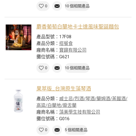
0
10 個相關產品
麝香葡萄白蘭地卡士達風味聖誕麵包
產品型號：17F08
產品分類：
搭餐食
廠商名稱：
寶鏵有限公司
攤位號碼：G621
0
10 個相關產品
果萃版_台灣原生藻琴酒
產品分類：
威士忌/烈酒/琴酒/蘭姆酒/蒸餾酒/
高粱/白蘭地/龍舌蘭
廠商名稱：
藻美學生技有限公司
攤位號碼：G016
0
5 個相關產品