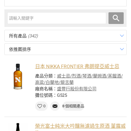
所有產品
(342)
依推薦排序
日本 NIKKA FRONTIER 弗朗提亞威士忌
產品分類：
威士忌/烈酒/琴酒/蘭姆酒/蒸餾酒/
高粱/白蘭地/龍舌蘭
廠商名稱：
盛豐行股份有限公司
攤位號碼：G525
0
8 個相關產品
榮光富士純米大吟釀無濾過生原酒 菫露威