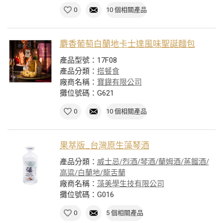
0
10 個相關產品
麝香葡萄白蘭地卡士達風味聖誕麵包
產品型號：17F08
產品分類：
搭餐食
廠商名稱：
寶鏵有限公司
攤位號碼：G621
0
10 個相關產品
果萃版_台灣原生藻琴酒
產品分類：
威士忌/烈酒/琴酒/蘭姆酒/蒸餾酒/
高粱/白蘭地/龍舌蘭
廠商名稱：
藻美學生技有限公司
攤位號碼：G016
0
5 個相關產品