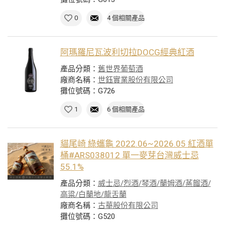
0
4 個相關產品
阿瑪羅尼瓦波利切拉DOCG經典紅酒
產品分類：
舊世界葡萄酒
廠商名稱：
世鈺實業股份有限公司
攤位號碼：G726
1
6 個相關產品
貓尾崎 綠蠵龜 2022.06~2026.05 紅酒單
桶#ARS038012 單一麥芽台灣威士忌
55.1%
產品分類：
威士忌/烈酒/琴酒/蘭姆酒/蒸餾酒/
高粱/白蘭地/龍舌蘭
廠商名稱：
古華股份有限公司
攤位號碼：G520