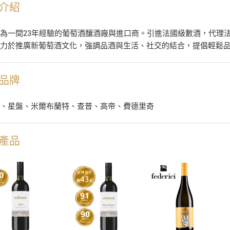
介紹
為一間23年經驗的葡萄酒釀酒廠與進口商。引進法國級數酒，代理
致力於推廣新葡萄酒文化，強調品酒與生活、社交的結合，提倡輕鬆
品牌
尹、星盤、米爾布蘭特、查普、高帝、費德里奇
產品