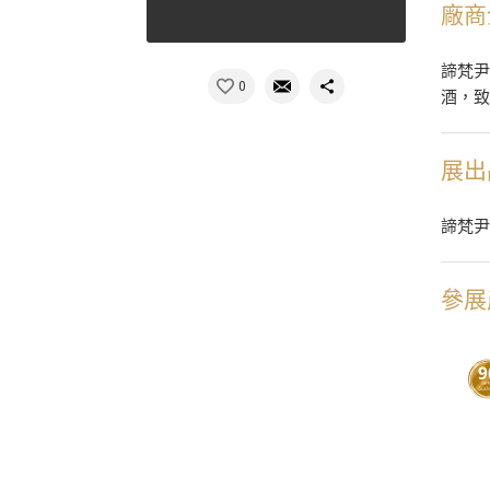
廠商
諦梵尹
0
酒，
展出
諦梵
參展