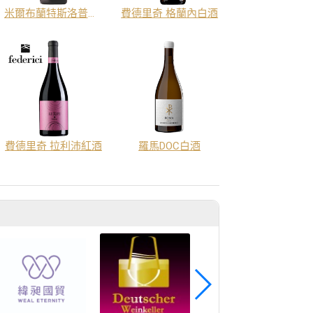
米爾布蘭特斯洛普席哈
費德里奇 格蘭內白酒
費德里奇 拉利沛紅酒
羅馬DOC白酒
商