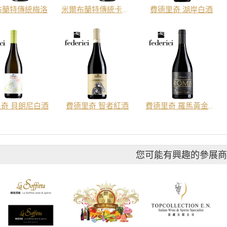
布蘭特傳統梅洛
米爾布蘭特傳統卡本內蘇維翁
費德里奇 湖岸白酒
奇 貝朗尼白酒
費德里奇 智者紅酒
費德里奇 羅馬黃金紅酒
您可能有興趣的參展