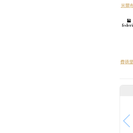
米爾
費德里