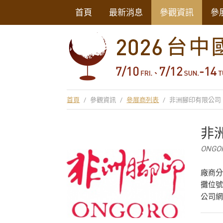
首頁
最新消息
參觀資訊
參
首頁
/
參觀資訊
/
參展商列表
/
非洲腳印有限公司
非
ONGOR
廠商
攤位號
公司