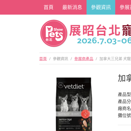
首頁
最新消息
參觀資訊
參展
首頁
/
參觀資訊
/
參展商產品
/
加拿大三兄弟 犬寵
加
產品型
產品
廠商
攤位號