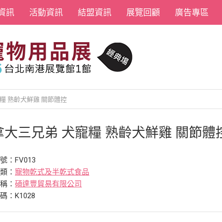
資訊
活動資訊
結盟資訊
展覽回顧
廣告專區
糧 熟齡犬鮮雞 關節體控
拿大三兄弟 犬寵糧 熟齡犬鮮雞 關節體
號：FV013
分類：
寵物乾式及半乾式食品
名稱：
碩達豐貿易有限公司
碼：K1028