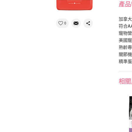
產品
加拿
0
符合A
寵物營
美國寵物
熟齡
關節
精準
相關