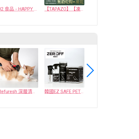
02 食品 - HAPPY COMPANION CO., LTD.
【TAPAZO】【凍乾三重奏】成幼犬低敏羊肉配方 5磅
【TAPAZO】【凍乾雙饗宴】成幼貓低敏鮭魚配方 5磅
Refuresh 深層清潔寵物廢毛梳
韓國EZ SAFE PET ZEROFF 消臭劑
水魔素【薰衣草除臭】濃縮液【驅蚤蚊】