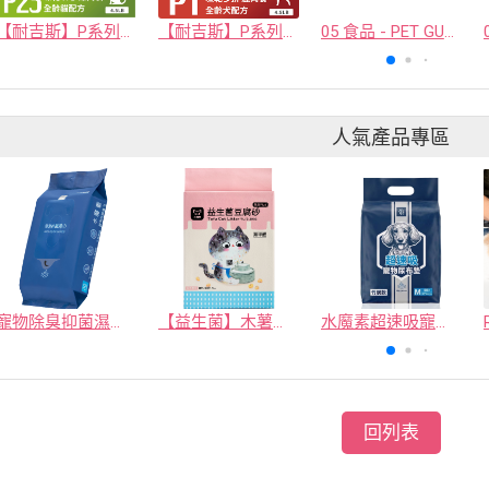
【耐吉斯】P系列-P23凍乾填心無穀雞肉餐(全齡貓)
【耐吉斯】P系列-P1 凍乾多拼無穀鹿肉餐(全齡犬) 4.5磅
05 食品 - PET GUSTO CO.,LTD.
人氣產品專區
寵物除臭抑菌濕紙巾／30抽／無味【4包100】
【益生菌】木薯豆腐砂/豆腐砂 (1包最低$119起)抽貓砂機
水魔素超速吸寵物尿布墊買1送1
回列表