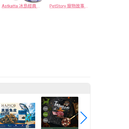
Astkatta 冰島經典 低脂無穀健康鮮燉貓主食罐
PetStory 寵物故事 加拿大貓寵糧 雞肉