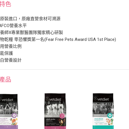
特色
大原裝進口，原廠直營食材可溯源
AFCO營養水平
養師X專業獸醫團隊獨家精心研製
乾糧 零恐懼獎第一名(Fear Free Pets Award USA 1st Place)
專用營養比例
機能保護
蛋白營養設計
產品