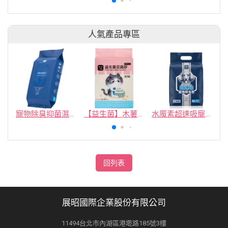
人氣產品專區
寵物除臭抑菌濕紙巾／30抽／無味【4包100】
【益生菌】木薯豆腐砂/豆腐砂 (1包最低$119起)抽貓砂機
水魔素超速吸寵物尿布墊買1送1
回列表
展昭國際企業股份有限公司
11494台北市內湖區港墘路185號3樓