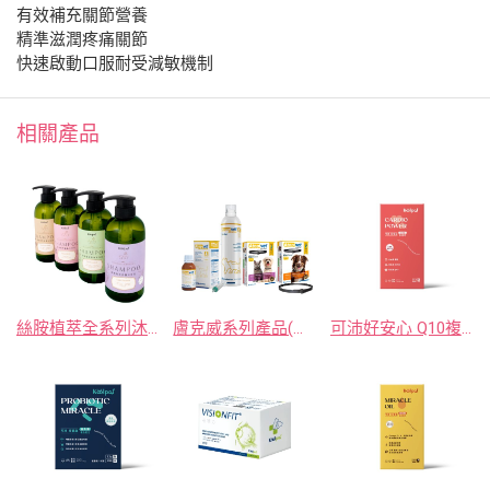
有效補充關節營養
精準滋潤疼痛關節
快速啟動口服耐受減敏機制
相關產品
絲胺植萃全系列沐浴乳(保濕、控油、修護、驅蟲)
膚克威系列產品(口服液、慕斯、大項圈、小項圈 )
可沛好安心 Q10複合配方, 45毫升