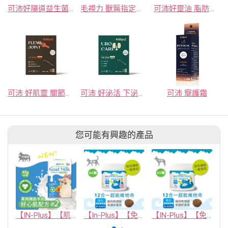
可沛好腸道益生菌複合配方, 3.3公克 x 30
毛視力 獸醫指定眼科保健品
可沛好靈油 脂肪酸複合配方, 45毫升
可沛 好肌靈 關節保健新選擇
可沛 好泌活 下泌尿道保健
可沛 寵護霜
您可能有興趣的產品
【IN-Plus】【肌力保健】萬用機能羊奶 #2 好心肌配方 (50克x4包)(犬貓保健品)
【In-Plus】【免疫保健】貓用12合1超能維他命
【IN-Plus】【免疫保健】犬用12合1超能維他命 60顆(狗保健品)(軟錠型)