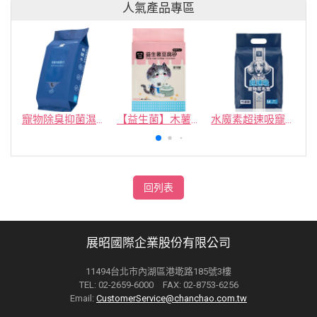
人氣產品專區
寵物除臭抑菌濕紙巾／30抽／無味【4包100】
【益生菌】木薯豆腐砂/豆腐砂 (1包最低$119起)抽貓砂機
水魔素超速吸寵物尿布墊買1送1
回列表
展昭國際企業股份有限公司
11494台北市內湖區港墘路185號3樓
TEL: 02-2659-6000 FAX: 02-8753-6256
Email:
CustomerService@chanchao.com.tw