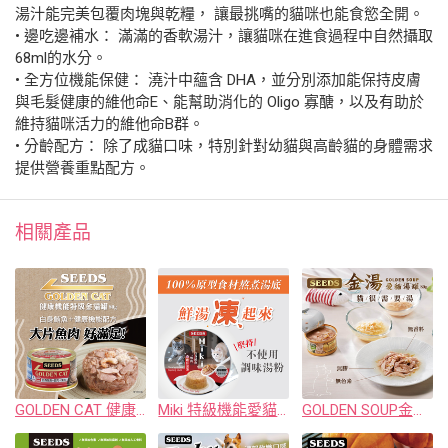
湯汁能完美包覆肉塊與乾糧， 讓最挑嘴的貓咪也能食慾全開。
• 邊吃邊補水： 滿滿的香軟湯汁，讓貓咪在進食過程中自然攝取
68ml的水分。
• 全方位機能保健： 澆汁中蘊含 DHA，並分別添加能保持皮膚
與毛髮健康的維他命E、能幫助消化的 Oligo 寡醣，以及有助於
維持貓咪活力的維他命B群。
• 分齡配方： 除了成貓口味，特別針對幼貓與高齡貓的身體需求
提供營養重點配方。
相關產品
GOLDEN CAT 健康機能特級金貓罐(80g)
Miki 特級機能愛貓餐杯(80g)
GOLDEN SOUP金湯愛貓湯罐(80g)