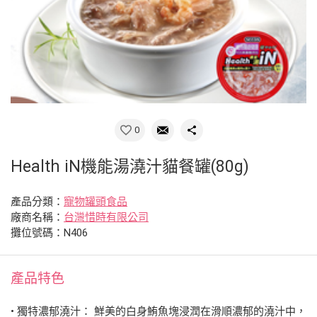
0
Health iN機能湯澆汁貓餐罐(80g)
產品分類：
寵物罐頭食品
廠商名稱：
台灣惜時有限公司
攤位號碼：N406
產品特色
• 獨特濃郁澆汁： 鮮美的白身鮪魚塊浸潤在滑順濃郁的澆汁中，