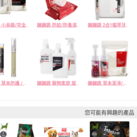
蹦蹦跳 小烏龍/完全清新/潔牙噴霧 & 口臭立除 潔牙指套 40入/包
蹦蹦跳 防蚊/防蚤濕紙巾(青草香/ 無香)家庭包
蹦蹦跳 2合1植萃牙膏刷
蹦蹦跳 草本防護 / 護掌按摩 I 好棒棒護掌棒 &小綠綠 草本防護霜
蹦蹦跳 寵物家庭 居家潔淨( 地板清潔劑&除毛洗衣精&泡沫洗碗精 )
蹦蹦跳 草本潔淨/ 快樂腳-清潔慕斯 (貓用/ 犬用)
您可能有興趣的產品