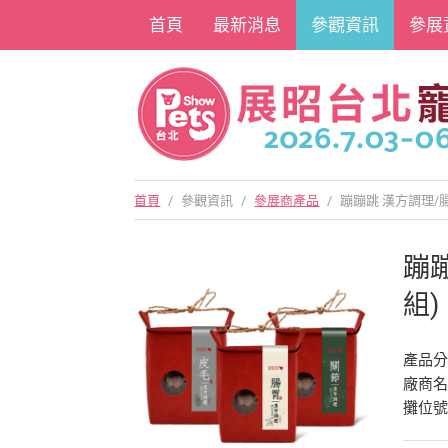
首頁
最新消息
參觀資訊
參展
首頁
/
參觀資訊
/
參展商產品
/
蹦蹦跳 漢方調理/
蹦
組)
產品
廠商
攤位號