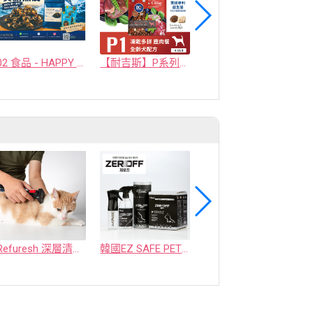
02 食品 - HAPPY COMPANION CO., LTD.
【耐吉斯】P系列-P1 凍乾多拼無穀鹿肉餐(全齡犬) 4.5磅
【耐吉斯】P系列-P3 凍乾多拼無穀鮭魚餐(全齡貓)
Refuresh 深層清潔寵物廢毛梳
韓國EZ SAFE PET ZEROFF 消臭劑
水魔素【薰衣草除臭】濃縮液【驅蚤蚊】