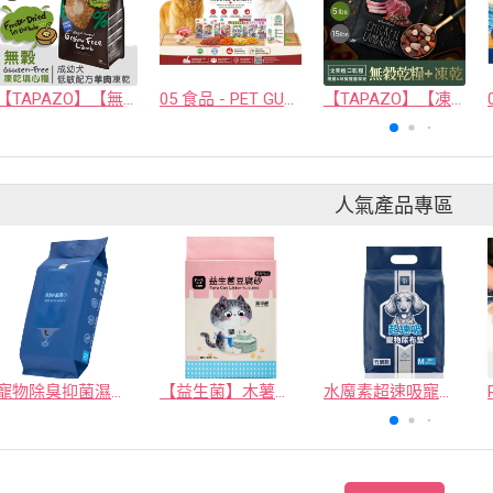
【TAPAZO】【無穀凍乾填心糧】成幼犬_羊肉配方 2磅(單一肉源)
05 食品 - PET GUSTO CO.,LTD.
【TAPAZO】【凍乾三重奏】成幼犬低敏羊肉配方 5磅
人氣產品專區
寵物除臭抑菌濕紙巾／30抽／無味【4包100】
【益生菌】木薯豆腐砂/豆腐砂 (1包最低$119起)抽貓砂機
水魔素超速吸寵物尿布墊買1送1