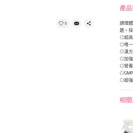
產品
調理
0
題。
◎超高
◎唯
◎漢方
◎加
◎營
◎GM
◎超
相關