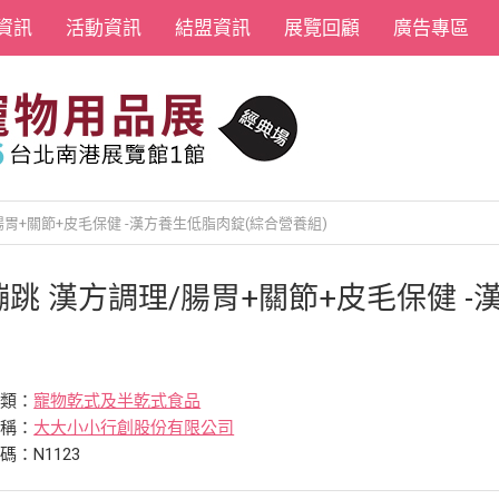
資訊
活動資訊
結盟資訊
展覽回顧
廣告專區
腸胃+關節+皮毛保健 -漢方養生低脂肉錠(綜合營養組)
蹦跳 漢方調理/腸胃+關節+皮毛保健 
分類：
寵物乾式及半乾式食品
名稱：
大大小小行創股份有限公司
碼：N1123