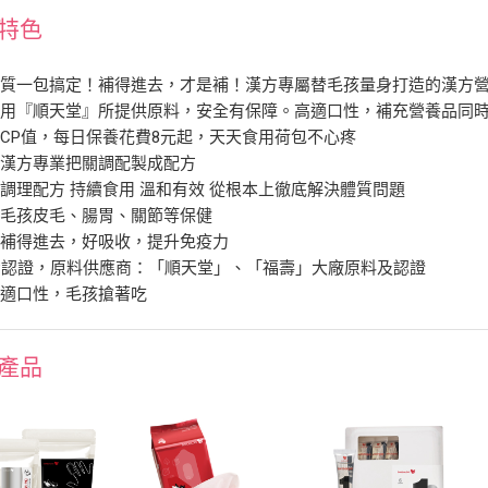
特色
體質一包搞定！補得進去，才是補！漢方專屬替毛孩量身打造的漢方
採用『順天堂』所提供原料，安全有保障。高適口性，補充營養品同
CP值，每日保養花費8元起，天天食用荷包不心疼
一漢方專業把關調配製成配方
調理配方 持續食用 溫和有效 從根本上徹底解決體質問題
強毛孩皮毛、腸胃、關節等保健
養補得進去，好吸收，提升免疫力
P認證，原料供應商：「順天堂」、「福壽」大廠原料及認證
強適口性，毛孩搶著吃
產品