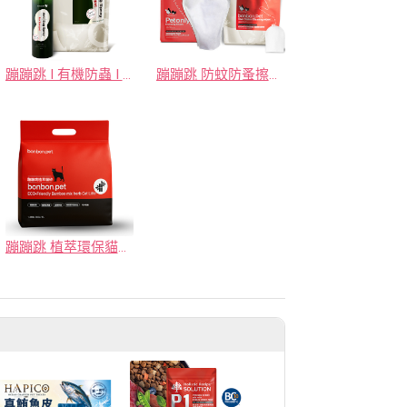
蹦蹦跳 I 有機防蟲 I 防蟲噴霧補充組480ml
蹦蹦跳 防蚊防蚤擦澡手套/植萃去淚痕清潔指套
蹦蹦跳 植萃環保貓砂/ 鮮竹&艾草(6L/包) 3kg