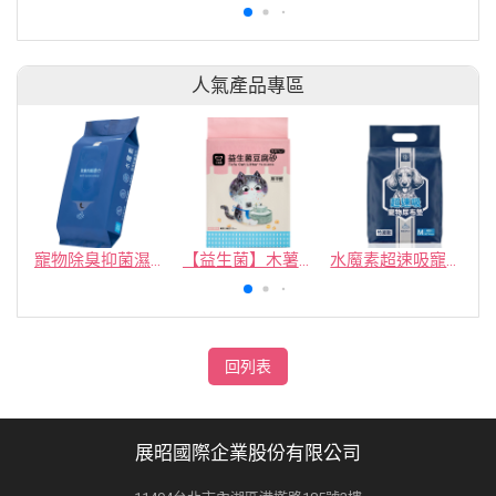
人氣產品專區
寵物除臭抑菌濕紙巾／30抽／無味【4包100】
【益生菌】木薯豆腐砂/豆腐砂 (1包最低$119起)抽貓砂機
水魔素超速吸寵物尿布墊買1送1
回列表
展昭國際企業股份有限公司