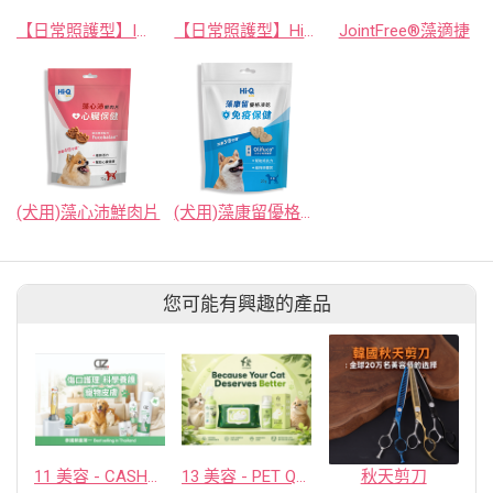
【日常照護型】ImmuArmor® 藻康留(小劑量)
【日常照護型】Hi-Q pets HeartFight® 藻心沛(小劑量)
JointFree®藻適捷
(犬用)藻心沛鮮肉片
(犬用)藻康留優格凍乾
您可能有興趣的產品
11 美容 - CASHCOWTECH CO., LTD.
13 美容 - PET QUARTER CO., LTD.
秋天剪刀