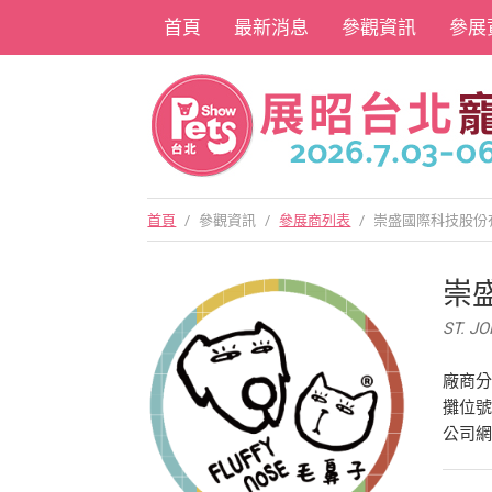
首頁
最新消息
參觀資訊
參展
首頁
/
參觀資訊
/
參展商列表
/
崇盛國際科技股份
崇
ST. J
廠商
攤位號
公司