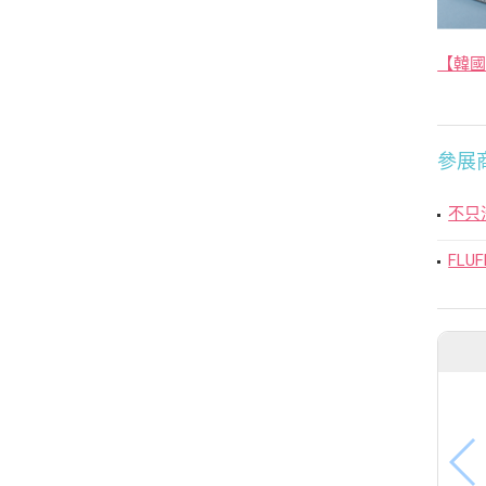
參展
不只
FLU