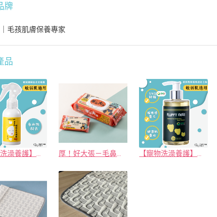
品牌
子｜毛孩肌膚保養專家
產品
【寵物洗澡養護】免沖洗玻尿酸瞬效柔亮噴霧（人寵共用）｜FLUFFY nOSE 毛鼻子
厚！好大張－毛鼻子超純水柔膚濕巾
【寵物洗澡養護】玻尿酸保濕修護洗毛精(SNQ國家品質標章認證)貓狗適用｜FLUFFY nOSE 毛鼻子