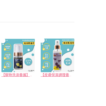
【寵物洗澡養護】胺基酸滋潤泡泡乾洗澡(貓狗適用)｜FLUFFY nOSE 毛鼻子
【皮膚保濕調理養護】親膚長效保濕芳香噴霧（人寵智能抑味香氛）｜FLUFFY nOSE 毛鼻子