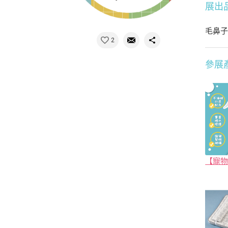
展出
毛鼻
2
參展