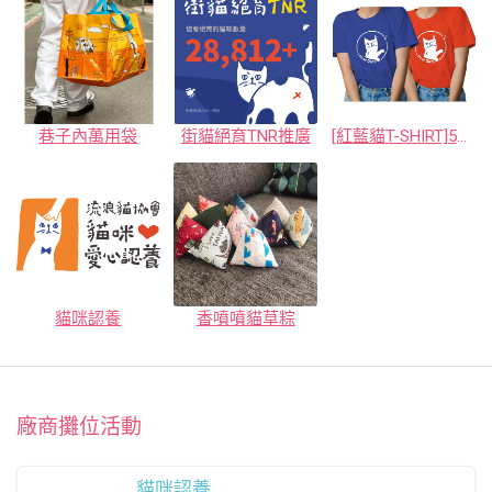
巷子內萬用袋
街貓絕育TNR推廣
[紅藍貓T-SHIRT]520不只是一天而是與貓咪貼身的天天
貓咪認養
香噴噴貓草粽
廠商攤位活動
貓咪認養