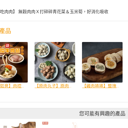
吃肉肉】 無穀肉肉Ｘ打碎碎青花菜＆玉米筍，好消化吸收
產品
【汪事如意】肉控牛肉麵｜毛孩夜市王 期間限定_犬貓鮮食
【原肉丸子】原肉製作！混飼料超方便！
【雞肉捲捲】整塊雞胸原肉包蔬菜，挑嘴超愛｜犬貓副餐
您可能有興趣的產品