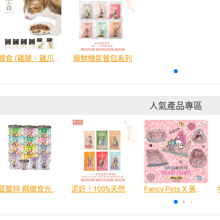
饌食 (雞腿、雞爪、雞胗等)
寵鮮機能餐包系列
人氣產品專區
葛蕾特 精緻食光 主食貓罐、貓餐包
泥好！100%天然營養蔬果肉泥
Fancy Pets X 美樂蒂 百變造型寵物睡床墊