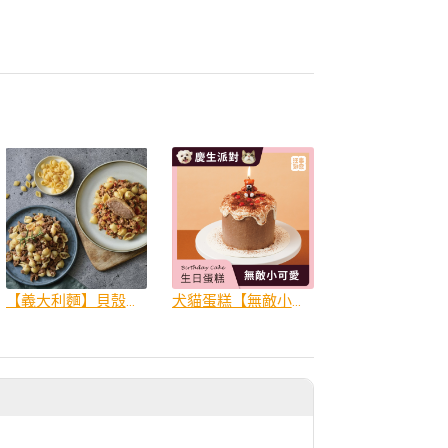
【義大利麵】貝殼造型面好咀嚼｜犬主餐 貓副餐
犬貓蛋糕【無敵小可愛】低脂優格高蛋白 / 550g