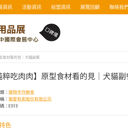
展資訊
活動資訊
結盟資訊
展覽回顧
聯絡我
型食材看的見｜犬貓副餐
純粹吃肉肉】原型食材看的見｜犬貓副
分類：
寵物手作鮮食
名稱：
寵愛有家股份有限公司
碼：E513
特色