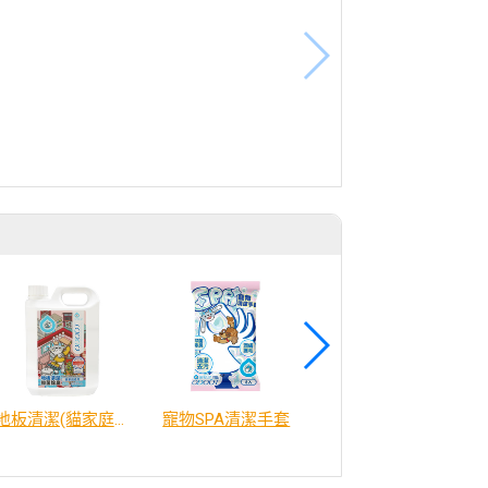
地板清潔(貓家庭適用)2000ml
寵物SPA清潔手套
威比咕雞湯