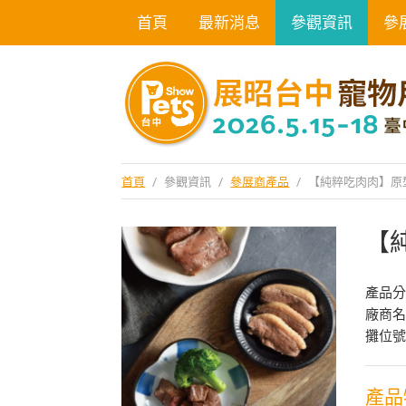
首頁
最新消息
參觀資訊
參
首頁
/
參觀資訊
/
參展商產品
/
【純粹吃肉肉】原
【
產品
廠商
攤位號
產品