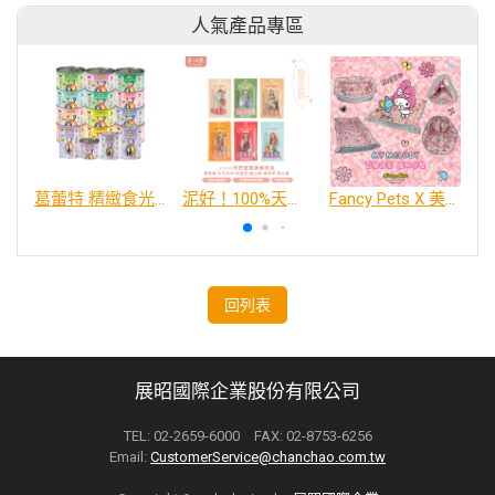
人氣產品專區
葛蕾特 精緻食光 主食貓罐、貓餐包
泥好！100%天然營養蔬果肉泥
Fancy Pets X 美樂蒂 百變造型寵物睡床墊
回列表
展昭國際企業股份有限公司
TEL: 02-2659-6000 FAX: 02-8753-6256
Email:
CustomerService@chanchao.com.tw