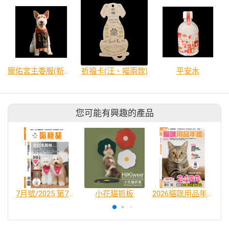
寵佑宮主委服(新品上市)
祈福卡(汪、喵兩款)
平安水
您可能有興趣的產品
7月號/2025 第70期 全台毛其林
小花貓抓板
2026貓咪用品年鑑