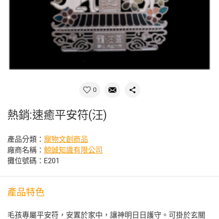
0
熱銷:速癒平安符(汪)
產品分類：
寵物文創商品
廠商名稱：
鯨誠知識有限公司
攤位號碼：E201
產品特色
毛孩專屬平安符，安置於家中，讓神明日日護守。可掛於玄關