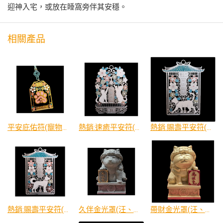
迎神入宅，或放在睡窩旁伴其安穩。
相關產品
平安庇佑符(寵物展限定/ 粉紅)
熱銷:速癒平安符(喵)
熱銷:賜壽平安符(喵)
熱銷:賜壽平安符(汪)
久伴金光罩(汪、喵兩款)
帶財金光罩(汪、喵兩款)