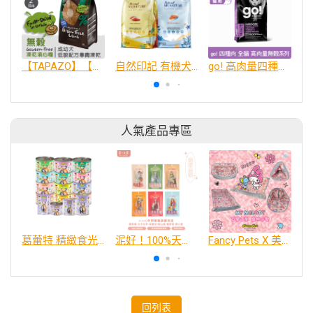
【TAPAZO】【無穀凍乾填心糧】成幼犬_羊肉配方 2磅(單一肉源)
自然印記 有機犬糧 鴨肉/鮭魚
go! 高肉量四種肉無穀貓糧
人氣產品專區
葛蕾特 精緻食光 主食貓罐、貓餐包
泥好！100%天然營養蔬果肉泥
Fancy Pets X 美樂蒂 百變造型寵物睡床墊
回列表