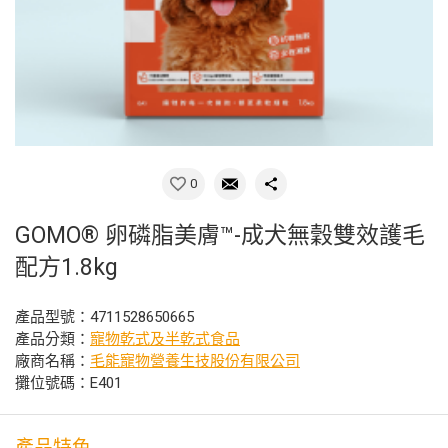
0
GOMO® 卵磷脂美膚™-成犬無穀雙效護毛
配方1.8kg
產品型號：4711528650665
產品分類：
寵物乾式及半乾式食品
廠商名稱：
毛能寵物營養生技股份有限公司
攤位號碼：E401
產品特色