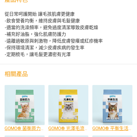
從日常呵護開始 讓毛孩肌膚更健康
-飲食營養均衡，維持皮膚與毛髮健康
-適當的洗澡頻率，避免過度清潔導致皮膚乾燥
-補充好油脂，強化肌膚防護力
-遠離過敏原與刺激物，降低皮膚發癢或紅疹機率
-保持環境清潔，減少皮膚疾病的發生率
-定期梳毛，讓毛髮更濃密有光澤
相關產品
GOMO® 菌衡原力™-全齡貓腸胃保健配方1.5kg
GOMO® 光澤毛流™-全齡貓低敏美膚亮毛配方1.5kg
GOMO® 平衡生活™-全齡貓腎臟低負擔配方1.5kg